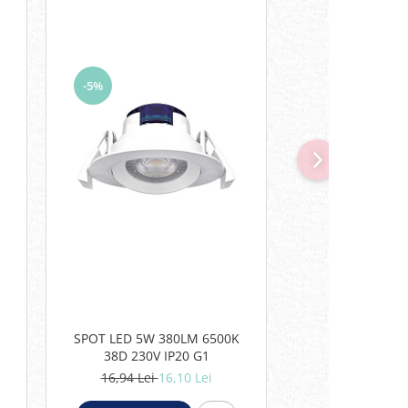
-5%
-5%
SPOT LED 5W 380LM 6500K
Plafoniera LED 
38D 230V IP20 G1
18W=120W, 6400K
16,94 Lei
16,10 Lei
60,32 Lei
5