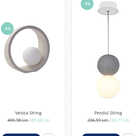
-5%
-5%
Veioza String
Pendul String
405,98 Lei
385,68 Lei
236,59 Lei
224,77 Lei