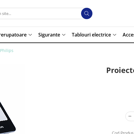
trerupatoare
Sigurante
Tablouri electrice
Acce
Philips
Proiect
Cod Produs