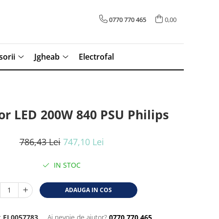
0770 770 465
0,00
sorii
Jgheab
Electrofal
or LED 200W 840 PSU Philips
786,43 Lei
747,10 Lei
IN STOC
ADAUGA IN COS
:
EL0057783
Ai nevoie de ajutor?
0770 770 465