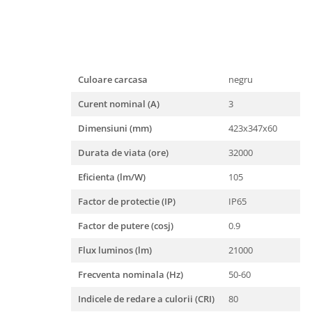
Iluminat festiv
Fotosenzori si Senzori de miscare
Sina Magnetica Slim LIMBO
Iluminat decorativ de Craciun
Culoare carcasa
negru
Curent nominal (A)
3
Dimensiuni (mm)
423x347x60
Durata de viata (ore)
32000
Eficienta (lm/W)
105
Factor de protectie (IP)
IP65
Factor de putere (cosj)
0.9
Flux luminos (lm)
21000
Frecventa nominala (Hz)
50-60
Indicele de redare a culorii (CRI)
80