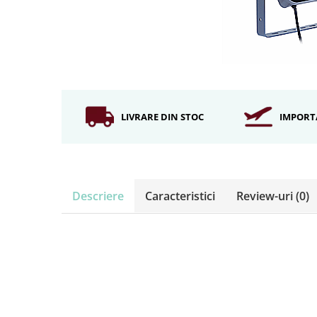
Iluminat industrial
Iluminat arhitectural
Lampadare
Becuri LED Decor
Lampi de birou
Profil aluminiu
LIVRARE DIN STOC
IMPORT
Tub LED
Becuri LED Smart
Becuri LED
Descriere
Caracteristici
Review-uri
(0)
Becuri LED cu filament
Corpuri de emergenta
Lustre LED
Uncategorized
Aplica LED
Profil banda LED