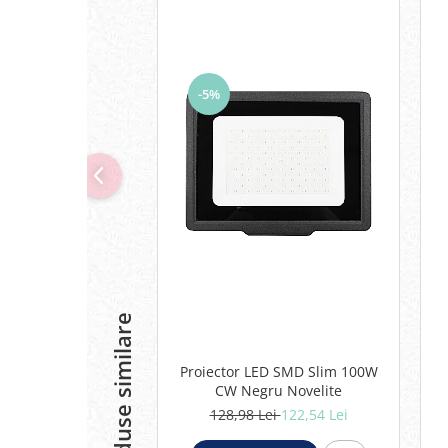
-5%
Produse similare
Proiector LED SMD Slim 100W
CW Negru Novelite
128,98 Lei
122,54 Lei