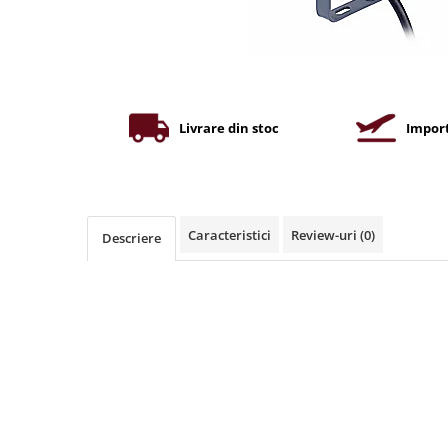
Iluminat industrial
Priza exterior
Iluminat arhitectural
Lampadare
Becuri LED Decor
Lampi de birou
Livrare din stoc
Import
Profil aluminiu
Tub LED
Becuri LED Smart
Caracteristici
Review-uri
(0)
Descriere
Becuri LED
Becuri LED cu filament
Corpuri de emergenta
Lustre LED
Uncategorized
Aplica LED
Profil banda LED