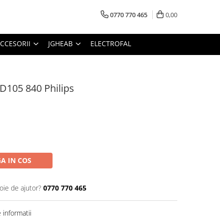
0770 770 465
0,00
CCESORII
JGHEAB
ELECTROFAL
D105 840 Philips
A IN COS
oie de ajutor?
0770 770 465
informatii