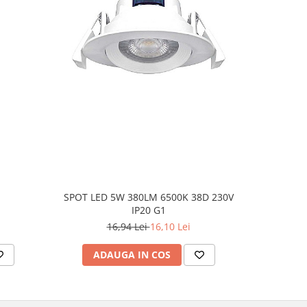
-5%
SPOT LED 5W 380LM 6500K 38D 230V
Plafonier
IP20 G1
16,94 Lei
16,10 Lei
ADAUGA IN COS
AD