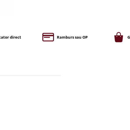
ator direct
Ramburs sau OP
G