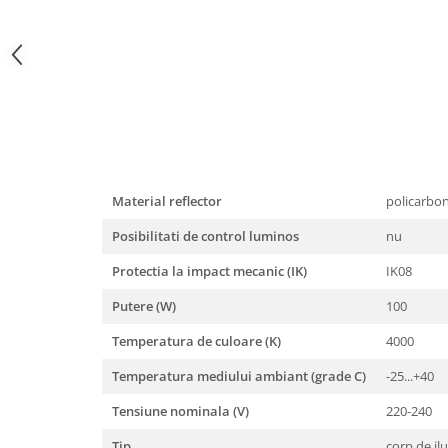
Material reflector
policarbo
Posibilitati de control luminos
nu
Protectia la impact mecanic (IK)
IK08
Putere (W)
100
Temperatura de culoare (K)
4000
Temperatura mediului ambiant (grade C)
-25...+40
Tensiune nominala (V)
220-240
Tip
corp de il