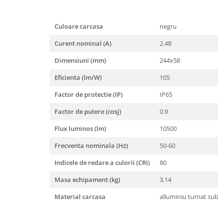
Iluminat festiv
Fotosenzori si Senzori de miscare
Culoare carcasa
negru
Sina Magnetica Slim LIMBO
Curent nominal (A)
2.48
Iluminat decorativ de Craciun
Dimensiuni (mm)
244x58
Eficienta (lm/W)
105
Factor de protectie (IP)
IP65
Factor de putere (cosj)
0.9
Flux luminos (lm)
10500
Frecventa nominala (Hz)
50-60
Indicele de redare a culorii (CRI)
80
Masa echipament (kg)
3.14
Material carcasa
alluminiu turnat su