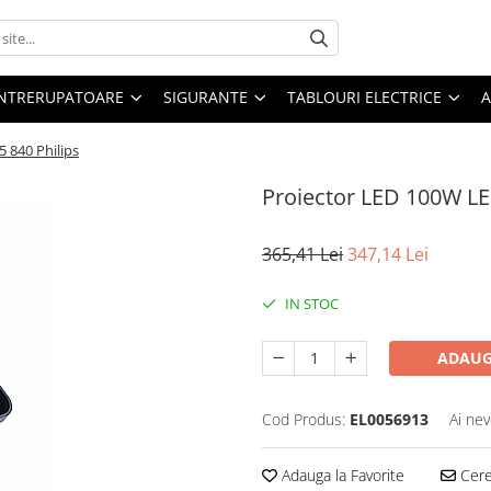
 INTRERUPATOARE
SIGURANTE
TABLOURI ELECTRICE
A
 840 Philips
Proiector LED 100W LE
365,41 Lei
347,14 Lei
IN STOC
ADAUG
Cod Produs:
EL0056913
Ai nev
Adauga la Favorite
Cere 