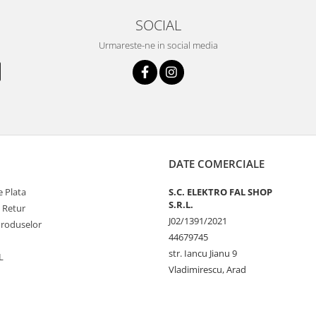
SOCIAL
Urmareste-ne in social media
DATE COMERCIALE
 Plata
S.C. ELEKTRO FAL SHOP
S.R.L.
e Retur
J02/1391/2021
Produselor
44679745
str. Iancu Jianu 9
L
Vladimirescu, Arad