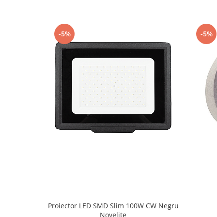
Iluminat festiv
Fotosenzori si Senzori de miscare
-5%
-5%
Sina Magnetica Slim LIMBO
Iluminat decorativ de Craciun
Proiector LED SMD Slim 100W CW Negru
Novelite