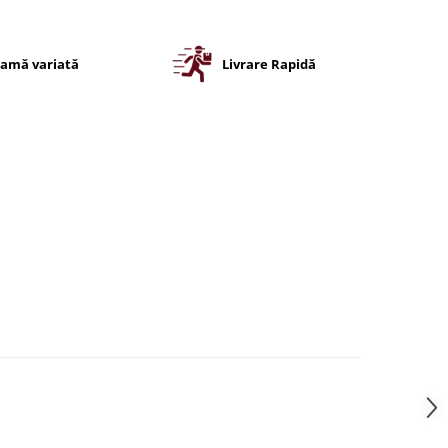
amă variată
Livrare Rapidă