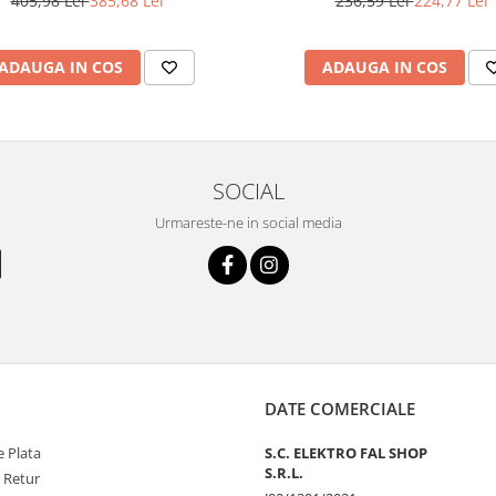
405,98 Lei
385,68 Lei
236,59 Lei
224,77 Lei
ADAUGA IN COS
ADAUGA IN COS
SOCIAL
Urmareste-ne in social media
DATE COMERCIALE
 Plata
S.C. ELEKTRO FAL SHOP
S.R.L.
e Retur