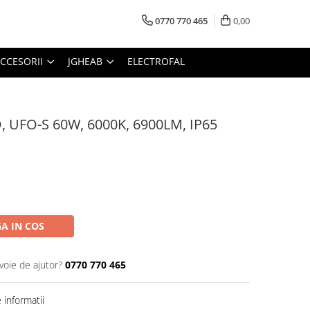
0770 770 465
0,00
CCESORII
JGHEAB
ELECTROFAL
, UFO-S 60W, 6000K, 6900LM, IP65
A IN COS
voie de ajutor?
0770 770 465
informatii