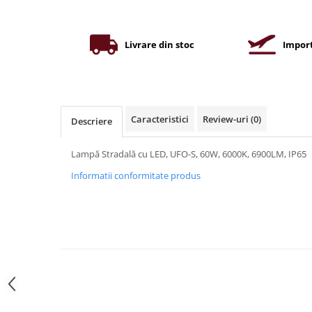
Iluminat industrial
Priza exterior
Iluminat arhitectural
Lampadare
Livrare din stoc
Import
Becuri LED Decor
Lampi de birou
Profil aluminiu
Caracteristici
Review-uri
(0)
Descriere
Tub LED
Becuri LED Smart
Lampă Stradală cu LED, UFO-S, 60W, 6000K, 6900LM, IP65
Becuri LED
Informatii conformitate produs
Becuri LED cu filament
Corpuri de emergenta
Lustre LED
Uncategorized
Aplica LED
Profil banda LED