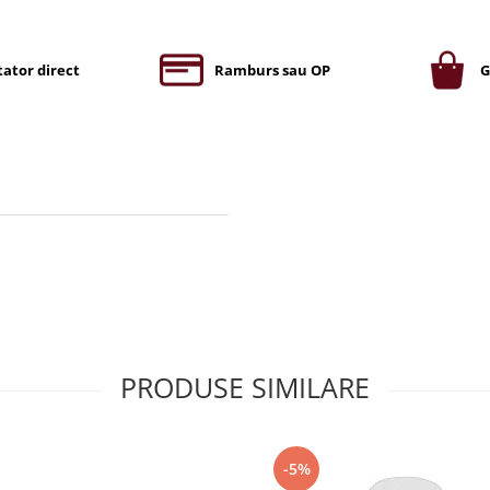
ator direct
Ramburs sau OP
G
PRODUSE SIMILARE
-5%