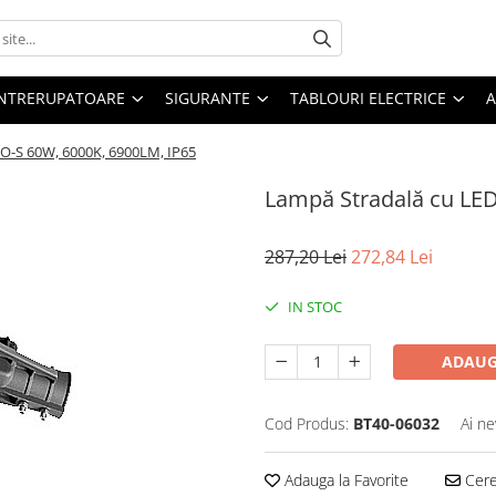
 INTRERUPATOARE
SIGURANTE
TABLOURI ELECTRICE
A
FO-S 60W, 6000K, 6900LM, IP65
Lampă Stradală cu LED
287,20 Lei
272,84 Lei
IN STOC
ADAUG
Cod Produs:
BT40-06032
Ai ne
Adauga la Favorite
Cere 