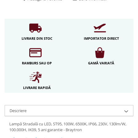
Iluminat festiv
Fotosenzori si Senzori de miscare
Sina Magnetica Slim LIMBO
Iluminat decorativ de Craciun
LIVRARE DIN STOC
IMPORTATOR DIRECT
RAMBURS SAU OP
GAMĂ VARIATĂ
LIVRARE RAPIDĂ
Descriere
Lampă Stradală cu LED, ST95, 100W, 6500K, IP66, 230V, 130lm/W,
100.000H, IK09, 5 ani garantie - Braytron