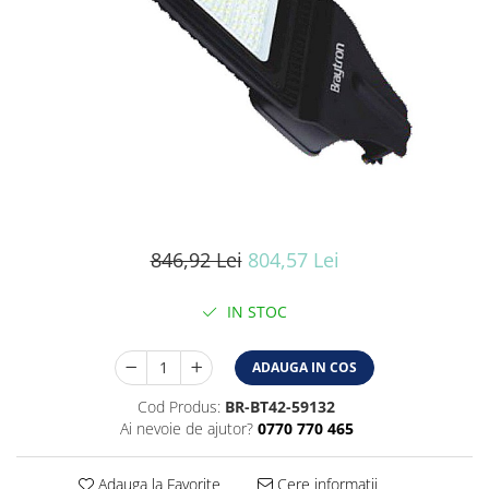
Iluminat industrial
Iluminat arhitectural
Lampadare
Becuri LED Decor
Lampi de birou
Profil aluminiu
Tub LED
Becuri LED Smart
846,92 Lei
804,57 Lei
Becuri LED
Becuri LED cu filament
IN STOC
Corpuri de emergenta
ADAUGA IN COS
Lustre LED
Uncategorized
Cod Produs:
BR-BT42-59132
Ai nevoie de ajutor?
0770 770 465
Aplica LED
Profil banda LED
Adauga la Favorite
Cere informatii