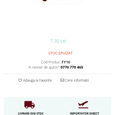
Iluminat industrial
Iluminat arhitectural
Lampadare
Becuri LED Decor
Lampi de birou
Profil aluminiu
7,30 Lei
Tub LED
STOC EPUIZAT
Becuri LED Smart
Cod Produs:
FY10
Becuri LED
Ai nevoie de ajutor?
0770 770 465
Becuri LED cu filament
Corpuri de emergenta
Adauga la Favorite
Cere informatii
Lustre LED
Uncategorized
Aplica LED
Profil banda LED
LIVRARE DIN STOC
IMPORTATOR DIRECT