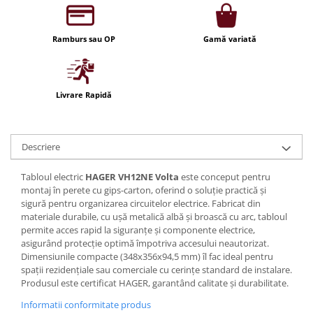
Iluminat festiv
Fotosenzori si Senzori de miscare
Ramburs sau OP
Gamă variată
Sina Magnetica Slim LIMBO
Iluminat decorativ de Craciun
Livrare Rapidă
Descriere
Tabloul electric
HAGER VH12NE Volta
este conceput pentru
montaj în perete cu gips-carton, oferind o soluție practică și
sigură pentru organizarea circuitelor electrice. Fabricat din
materiale durabile, cu ușă metalică albă și broască cu arc, tabloul
permite acces rapid la siguranțe și componente electrice,
asigurând protecție optimă împotriva accesului neautorizat.
Dimensiunile compacte (348x356x94,5 mm) îl fac ideal pentru
spații rezidențiale sau comerciale cu cerințe standard de instalare.
Produsul este certificat HAGER, garantând calitate și durabilitate.
Informatii conformitate produs