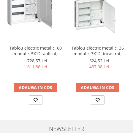
Tablou electric metalic, 60
Tablou electric metalic, 36
module, 5X12, aplicat,
module, 3X12, incastrat,
Hager, Univers, IP31, cu
Hager, Univers, IP31,
1.728,57 Lei
1.624,52 Lei
sectie multimedia,
FWU32K1
1.611,86 Lei
1.437,08 Lei
FWB52K1
ADAUGA IN COS
ADAUGA IN COS
NEWSLETTER