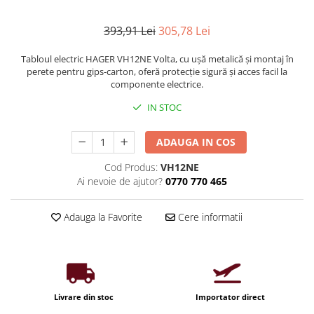
Iluminat industrial
Priza exterior
Iluminat arhitectural
393,91 Lei
305,78 Lei
Lampadare
Tabloul electric HAGER VH12NE Volta, cu ușă metalică și montaj în
Becuri LED Decor
perete pentru gips-carton, oferă protecție sigură și acces facil la
componente electrice.
Lampi de birou
IN STOC
Profil aluminiu
Tub LED
ADAUGA IN COS
Becuri LED Smart
Cod Produs:
VH12NE
Becuri LED
Ai nevoie de ajutor?
0770 770 465
Becuri LED cu filament
Adauga la Favorite
Cere informatii
Corpuri de emergenta
Lustre LED
Uncategorized
Aplica LED
Livrare din stoc
Importator direct
Profil banda LED