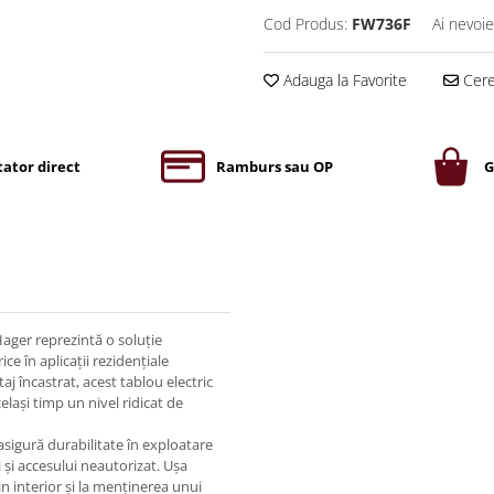
Cod Produs:
FW736F
Ai nevoie
Adauga la Favorite
Cere 
ator direct
Ramburs sau OP
G
ager reprezintă o soluție
ice în aplicații rezidențiale
 încastrat, acest tablou electric
elași timp un nivel ridicat de
asigură durabilitate în exploatare
 și accesului neautorizat. Ușa
n interior și la menținerea unui