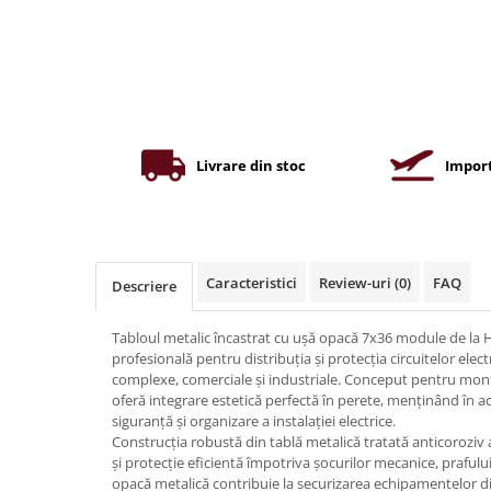
Iluminat industrial
Priza exterior
Iluminat arhitectural
Lampadare
Becuri LED Decor
Lampi de birou
Livrare din stoc
Import
Profil aluminiu
Tub LED
Becuri LED Smart
Becuri LED
Caracteristici
Review-uri
(0)
FAQ
Descriere
Becuri LED cu filament
Tabloul metalic încastrat cu ușă opacă 7x36 module de la H
Corpuri de emergenta
profesională pentru distribuția și protecția circuitelor electr
Lustre LED
complexe, comerciale și industriale. Conceput pentru montaj
oferă integrare estetică perfectă în perete, menținând în ac
Uncategorized
siguranță și organizare a instalației electrice.
Aplica LED
Construcția robustă din tablă metalică tratată anticoroziv 
și protecție eficientă împotriva șocurilor mecanice, prafului
Profil banda LED
opacă metalică contribuie la securizarea echipamentelor di