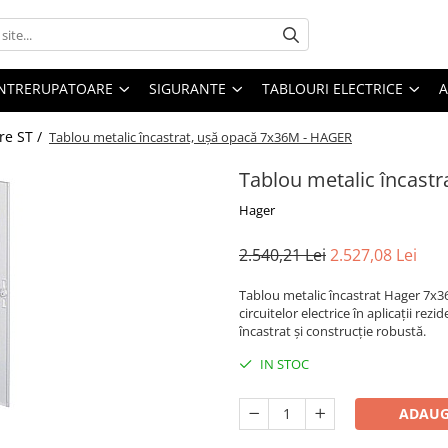
 INTRERUPATOARE
SIGURANTE
TABLOURI ELECTRICE
A
re ST /
Tablou metalic încastrat, ușă opacă 7x36M - HAGER
Tablou metalic încast
Hager
2.540,21 Lei
2.527,08 Lei
Tablou metalic încastrat Hager 7x36
circuitelor electrice în aplicații re
încastrat și construcție robustă.
IN STOC
ADAUG