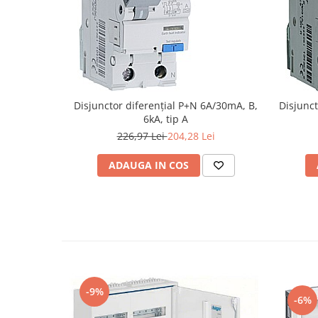
Disjunctor diferențial P+N 6A/30mA, B,
Disjunct
6kA, tip A
226,97 Lei
204,28 Lei
ADAUGA IN COS
-9%
-6%