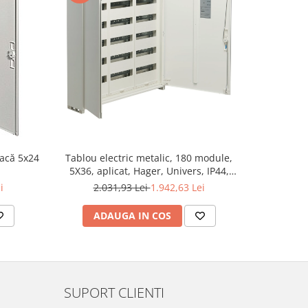
-9%
pacă 5x24
Tablou electric metalic, 180 module,
Tablou elec
5X36, aplicat, Hager, Univers, IP44,
U
FWB53S
i
2.031,93 Lei
1.942,63 Lei
1.
ADAUGA IN COS
AD
SUPORT CLIENTI