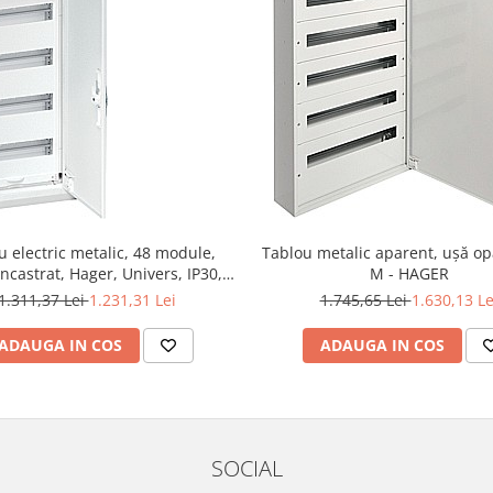
u electric metalic, 48 module,
Tablou metalic aparent, ușă o
incastrat, Hager, Univers, IP30,
M - HAGER
FWU41S
1.311,37 Lei
1.231,31 Lei
1.745,65 Lei
1.630,13 Le
ADAUGA IN COS
ADAUGA IN COS
SOCIAL