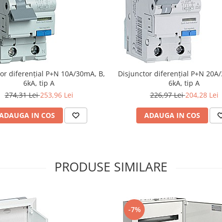
or diferențial P+N 10A/30mA, B,
Disjunctor diferențial P+N 20A
6kA, tip A
6kA, tip A
274,31 Lei
253,96 Lei
226,97 Lei
204,28 Lei
ADAUGA IN COS
ADAUGA IN COS
PRODUSE SIMILARE
-7%