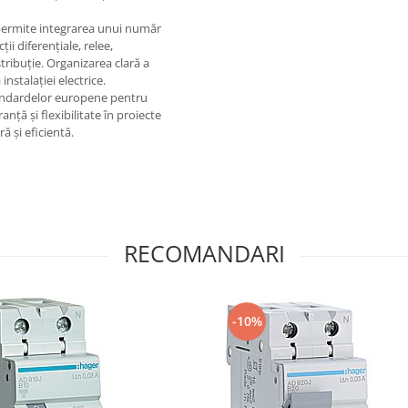
permite integrarea unui număr
i diferențiale, relee,
ribuție. Organizarea clară a
instalației electrice.
tandardelor europene pentru
anță și flexibilitate în proiecte
ă și eficientă.
RECOMANDARI
-10%