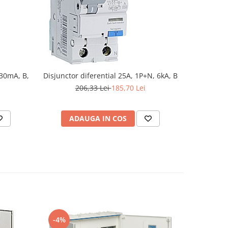
-10%
/30mA, B,
Disjunctor diferential 25A, 1P+N, 6kA, B
Disjunctor
206,33 Lei
185,70 Lei
2
ADAUGA IN COS
AD
-4%