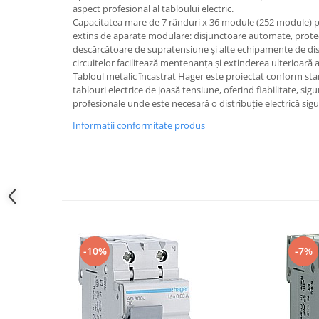
aspect profesional al tabloului electric.
Iluminat festiv
Capacitatea mare de 7 rânduri x 36 module (252 module) 
Fotosenzori si Senzori de miscare
extins de aparate modulare: disjunctoare automate, protecți
descărcătoare de supratensiune și alte echipamente de dist
Sina Magnetica Slim LIMBO
circuitelor facilitează mentenanța și extinderea ulterioară a 
Tabloul metalic încastrat Hager este proiectat conform s
Iluminat decorativ de Craciun
tablouri electrice de joasă tensiune, oferind fiabilitate, sigur
profesionale unde este necesară o distribuție electrică sigur
Informatii conformitate produs
-10%
-7%