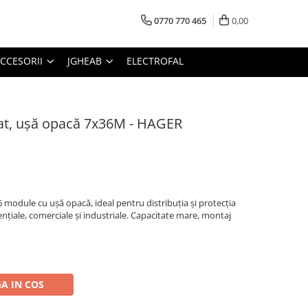
0770 770 465
0,00
CCESORII
JGHEAB
ELECTROFAL
rat, ușă opacă 7x36M - HAGER
 module cu ușă opacă, ideal pentru distribuția și protecția
zidențiale, comerciale și industriale. Capacitate mare, montaj
A IN COS