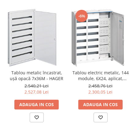
-6%
Tablou metalic încastrat,
Tablou electric metalic, 144
ușă opacă 7x36M - HAGER
module, 6X24, aplicat,
Hager, Univers, IP31, cu
2.540,21 Lei
2.458,76 Lei
sectie multimedia,
2.527,08 Lei
2.300,05 Lei
FWB63K1
ADAUGA IN COS
ADAUGA IN COS