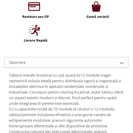
Iluminat festiv
Fotosenzori si Senzori de miscare
Ramburs sau OP
Gamă variată
Sina Magnetica Slim LIMBO
Iluminat decorativ de Craciun
Livrare Rapidă
Descriere
Tabloul metalic încastrat cu ușă opacă 6x12 module Hager
reprezintă soluția ideală pentru distribuția sigură și organizată a
instalațiilor electrice în aplicații rezidențiale, comerciale și
industriale. Conceput pentru montaj încastrat, acest tablou oferă
un aspect estetic modern și discret, fiind perfect pentru spații
unde integrarea în perete este esențială.
Cu o capacitate totală de 72 module (6 rânduri x 12 module),
tabloul permite instalarea eficientă a unei game variate de
echipamente modulare, precum siguranțe automate,
întreruptoare diferențiale și alte dispozitive de protecție.
Construcția robustă din oțel vopsit electrostatic asigură