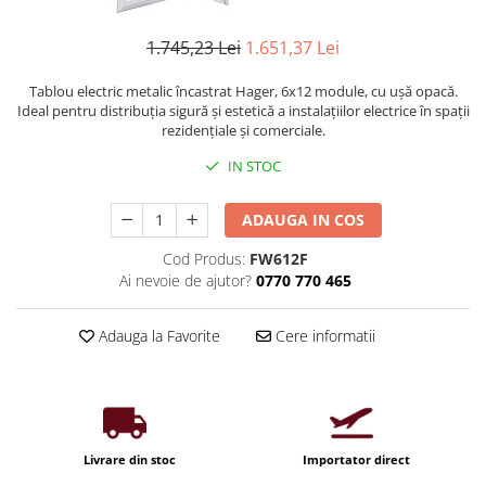
Iluminat industrial
Priza exterior
Iluminat arhitectural
1.745,23 Lei
1.651,37 Lei
Lampadare
Tablou electric metalic încastrat Hager, 6x12 module, cu ușă opacă.
Becuri LED Decor
Ideal pentru distribuția sigură și estetică a instalațiilor electrice în spații
rezidențiale și comerciale.
Lampi de birou
IN STOC
Profil aluminiu
Tub LED
ADAUGA IN COS
Becuri LED Smart
Cod Produs:
FW612F
Becuri LED
Ai nevoie de ajutor?
0770 770 465
Becuri LED cu filament
Adauga la Favorite
Cere informatii
Corpuri de emergenta
Lustre LED
Uncategorized
Aplica LED
Livrare din stoc
Importator direct
Profil banda LED