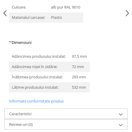
Culoare:
alb pur RAL 9010
Materialul carcasei:
Plastic
Dimensiuni
Adâncimea produsului instalat:
97,5 mm
Adâncimea nişei în zidărie:
72 mm
Înălţimea produsului instalat:
293 mm
Lăţime produsului instalat:
532 mm
Informatii conformitate produs
Caracteristici
Review-uri
(0)