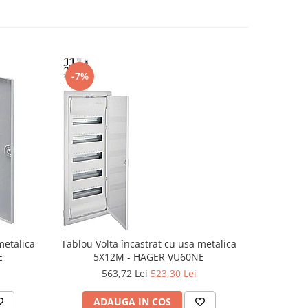
-7%
-3%
metalica
Tablou Volta încastrat cu usa metalica
Volta mu
E
5X12M - HAGER VU60NE
SCHUKO
met
563,72 Lei
523,30 Lei
8
ADAUGA IN COS
AD