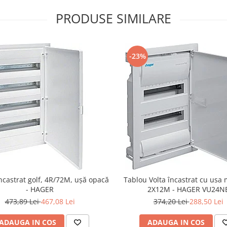
PRODUSE SIMILARE
-23%
ncastrat golf, 4R/72M, ușă opacă
Tablou Volta încastrat cu usa 
- HAGER
2X12M - HAGER VU24N
473,89 Lei
467,08 Lei
374,20 Lei
288,50 Lei
ADAUGA IN COS
ADAUGA IN COS