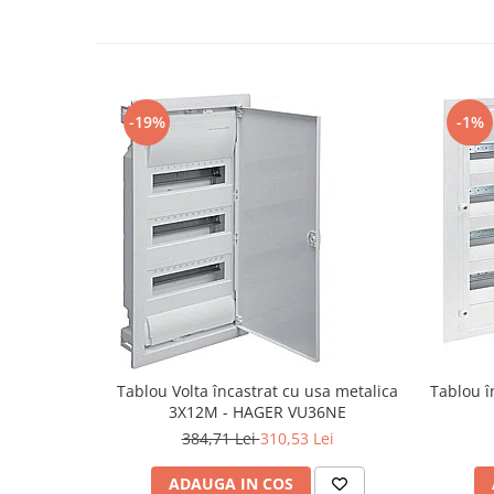
Iluminat festiv
Fotosenzori si Senzori de miscare
Sina Magnetica Slim LIMBO
Iluminat decorativ de Craciun
-19%
-1%
Tablou Volta încastrat cu usa metalica
Tablou î
3X12M - HAGER VU36NE
384,71 Lei
310,53 Lei
ADAUGA IN COS