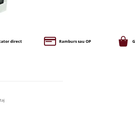
ator direct
Ramburs sau OP
G
taj