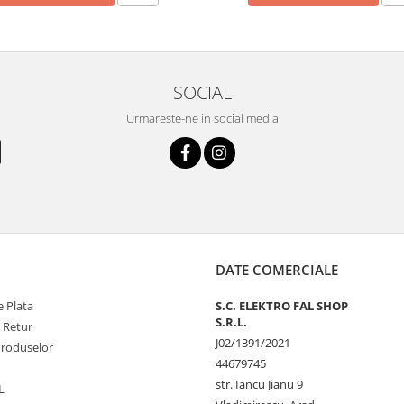
SOCIAL
Urmareste-ne in social media
DATE COMERCIALE
 Plata
S.C. ELEKTRO FAL SHOP
S.R.L.
e Retur
J02/1391/2021
Produselor
44679745
str. Iancu Jianu 9
L