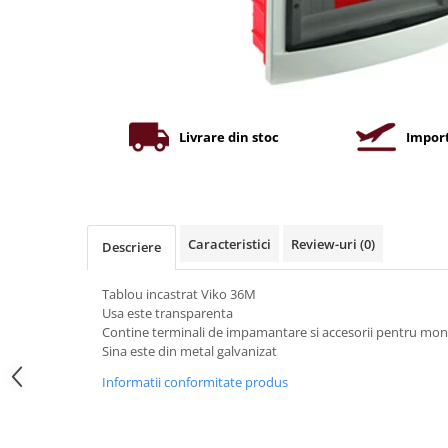
Iluminat industrial
Priza exterior
Iluminat arhitectural
Lampadare
Becuri LED Decor
Lampi de birou
Livrare din stoc
Import
Profil aluminiu
Tub LED
Becuri LED Smart
Caracteristici
Review-uri
(0)
Descriere
Becuri LED
Becuri LED cu filament
Tablou incastrat Viko 36M
Corpuri de emergenta
Usa este transparenta
Contine terminali de impamantare si accesorii pentru mon
Lustre LED
Sina este din metal galvanizat
Uncategorized
Informatii conformitate produs
Aplica LED
Profil banda LED