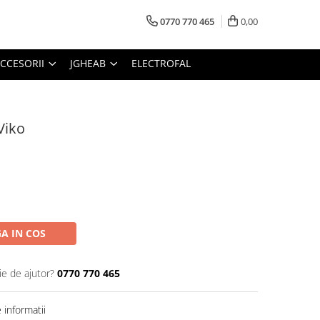
0770 770 465
0,00
CCESORII
JGHEAB
ELECTROFAL
Viko
A IN COS
ie de ajutor?
0770 770 465
informatii