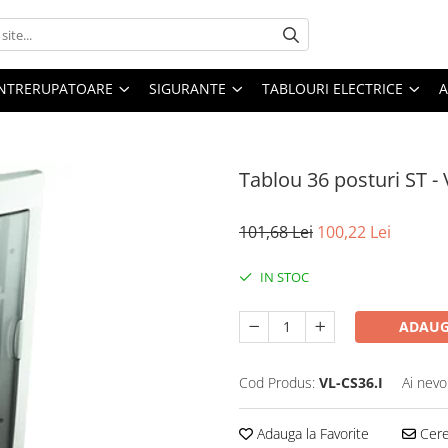
 INTRERUPATOARE
SIGURANTE
TABLOURI ELECTRICE
A
Tablou 36 posturi ST - 
101,68 Lei
100,22 Lei
IN STOC
ADAUG
Cod Produs:
VL-CS36.I
Ai nevo
Adauga la Favorite
Cere 