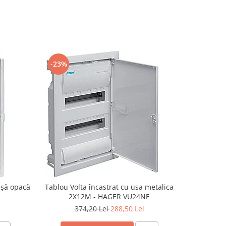
-23%
-7%
ușă opacă
Tablou Volta încastrat cu usa metalica
Tablou Vo
2X12M - HAGER VU24NE
5X
374,20 Lei
288,50 Lei
5