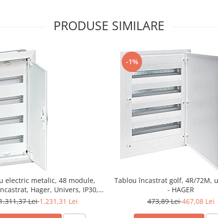
PRODUSE SIMILARE
-1%
u electric metalic, 48 module,
Tablou încastrat golf, 4R/72M, 
incastrat, Hager, Univers, IP30,
- HAGER
FWU41S
1.311,37 Lei
1.231,31 Lei
473,89 Lei
467,08 Lei