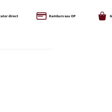
ator direct
Ramburs sau OP
G