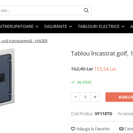
 INTRERUPATOARE
SIGURANTE
TABLOURI ELECTRICE
A
M, ușă transparentă - HAGER
Tablou încastrat golf,
162,45 Lei
153,54 Lei
IN STOC
ADAUG
Cod Produs:
VF118TD
Ai nevoi
Adauga la Favorite
Cere 