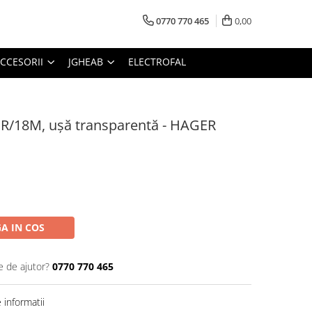
0770 770 465
0,00
CCESORII
JGHEAB
ELECTROFAL
 1R/18M, ușă transparentă - HAGER
A IN COS
e de ajutor?
0770 770 465
informatii