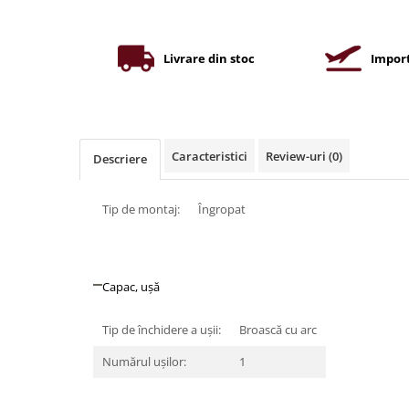
Iluminat industrial
Priza exterior
Iluminat arhitectural
Lampadare
Livrare din stoc
Import
Becuri LED Decor
Lampi de birou
Profil aluminiu
Caracteristici
Review-uri
(0)
Descriere
Tub LED
Becuri LED Smart
Tip de montaj:
Îngropat
Becuri LED
Becuri LED cu filament
Corpuri de emergenta
Capac, ușă
Lustre LED
Tip de închidere a uşii:
Broască cu arc
Uncategorized
Numărul uşilor:
1
Aplica LED
Profil banda LED