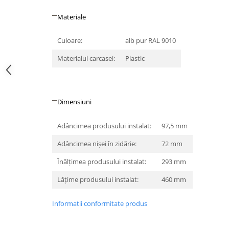
Iluminat festiv
Materiale
Fotosenzori si Senzori de miscare
Sina Magnetica Slim LIMBO
Culoare:
alb pur RAL 9010
Iluminat decorativ de Craciun
Materialul carcasei:
Plastic
Dimensiuni
Adâncimea produsului instalat:
97,5 mm
Adâncimea nişei în zidărie:
72 mm
Înălţimea produsului instalat:
293 mm
Lăţime produsului instalat:
460 mm
Informatii conformitate produs