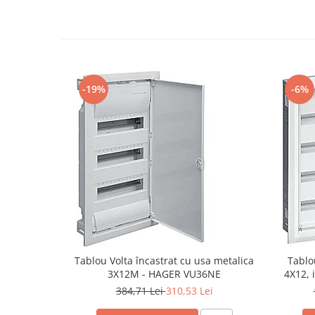
-19%
-6%
Tablou Volta încastrat cu usa metalica
Tablo
3X12M - HAGER VU36NE
4X12, 
384,71 Lei
310,53 Lei