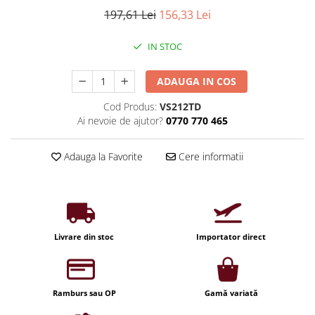
Iluminat industrial
Priza exterior
197,61 Lei
156,33 Lei
Iluminat arhitectural
Lampadare
IN STOC
Becuri LED Decor
ADAUGA IN COS
Lampi de birou
Cod Produs:
VS212TD
Profil aluminiu
Ai nevoie de ajutor?
0770 770 465
Tub LED
Becuri LED Smart
Adauga la Favorite
Cere informatii
Becuri LED
Becuri LED cu filament
Corpuri de emergenta
Livrare din stoc
Importator direct
Lustre LED
Uncategorized
Aplica LED
Ramburs sau OP
Gamă variată
Profil banda LED