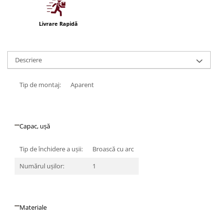
Iluminat festiv
Fotosenzori si Senzori de miscare
Livrare Rapidă
Sina Magnetica Slim LIMBO
Iluminat decorativ de Craciun
Descriere
Tip de montaj:
Aparent
Capac, ușă
Tip de închidere a uşii:
Broască cu arc
Numărul uşilor:
1
Materiale