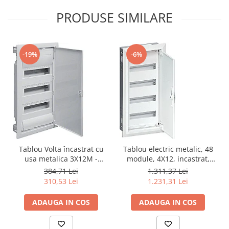
PRODUSE SIMILARE
-19%
-6%
Tablou Volta încastrat cu
Tablou electric metalic, 48
usa metalica 3X12M -
module, 4X12, incastrat,
HAGER VU36NE
Hager, Univers, IP30,
384,71 Lei
1.311,37 Lei
FWU41S
310,53 Lei
1.231,31 Lei
ADAUGA IN COS
ADAUGA IN COS