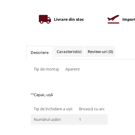
Iluminat industrial
Priza exterior
Iluminat arhitectural
Lampadare
Livrare din stoc
Import
Becuri LED Decor
Lampi de birou
Profil aluminiu
Caracteristici
Review-uri
(0)
Descriere
Tub LED
Becuri LED Smart
Tip de montaj:
Aparent
Becuri LED
Becuri LED cu filament
Corpuri de emergenta
Capac, ușă
Lustre LED
Tip de închidere a uşii:
Broască cu arc
Uncategorized
Numărul uşilor:
1
Aplica LED
Profil banda LED