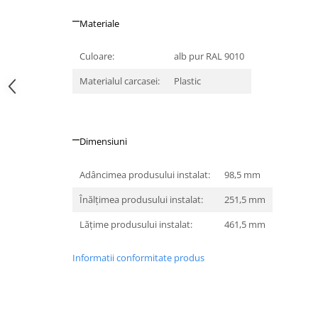
Iluminat festiv
Materiale
Fotosenzori si Senzori de miscare
Sina Magnetica Slim LIMBO
Culoare:
alb pur RAL 9010
Iluminat decorativ de Craciun
Materialul carcasei:
Plastic
Dimensiuni
Adâncimea produsului instalat:
98,5 mm
Înălţimea produsului instalat:
251,5 mm
Lăţime produsului instalat:
461,5 mm
Informatii conformitate produs