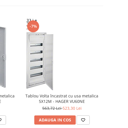
-7%
-3%
metalica
Tablou Volta încastrat cu usa metalica
Volta mu
E
5X12M - HAGER VU60NE
SCHUKO
met
563,72 Lei
523,30 Lei
8
ADAUGA IN COS
AD