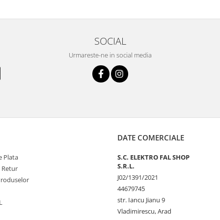
SOCIAL
Urmareste-ne in social media
DATE COMERCIALE
 Plata
S.C. ELEKTRO FAL SHOP
S.R.L.
e Retur
J02/1391/2021
Produselor
44679745
str. Iancu Jianu 9
L
Vladimirescu, Arad