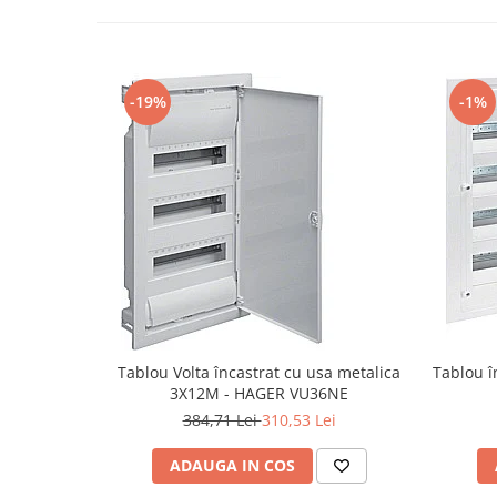
-19%
-1%
Tablou Volta încastrat cu usa metalica
Tablou î
3X12M - HAGER VU36NE
384,71 Lei
310,53 Lei
ADAUGA IN COS