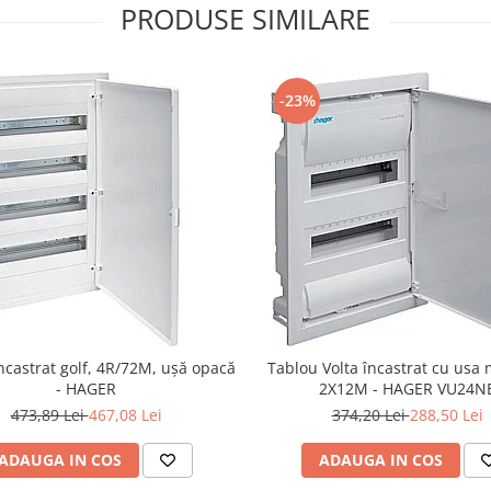
PRODUSE SIMILARE
-23%
ncastrat golf, 4R/72M, ușă opacă
Tablou Volta încastrat cu usa 
- HAGER
2X12M - HAGER VU24N
473,89 Lei
467,08 Lei
374,20 Lei
288,50 Lei
ADAUGA IN COS
ADAUGA IN COS