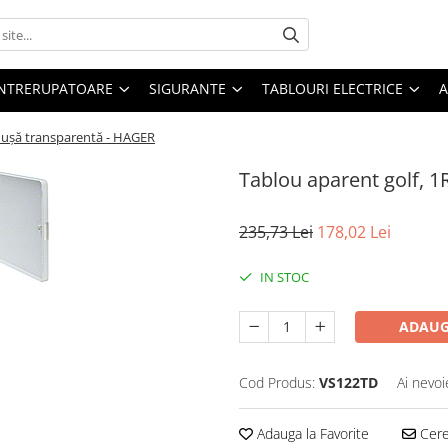
 INTRERUPATOARE
SIGURANTE
TABLOURI ELECTRICE
A
, ușă transparentă - HAGER
Tablou aparent golf, 
235,73 Lei
178,02 Lei
IN STOC
ADAUG
Cod Produs:
VS122TD
Ai nevoi
Adauga la Favorite
Cere 