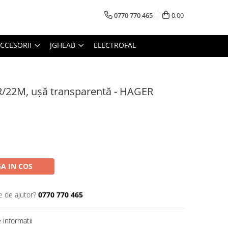
0770 770 465
0,00
CCESORII
JGHEAB
ELECTROFAL
1R/22M, ușă transparentă - HAGER
A IN COS
e de ajutor?
0770 770 465
informatii