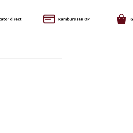
ator direct
Ramburs sau OP
G