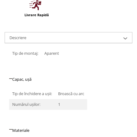
Iluminat festiv
Fotosenzori si Senzori de miscare
Livrare Rapidă
Sina Magnetica Slim LIMBO
Iluminat decorativ de Craciun
Descriere
Tip de montaj:
Aparent
Capac, ușă
Tip de închidere a uşii:
Broască cu arc
Numărul uşilor:
1
Materiale