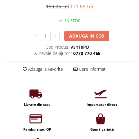
Iluminat industrial
Priza exterior
199,06 Lei
171,66 Lei
Iluminat arhitectural
Lampadare
IN STOC
Becuri LED Decor
ADAUGA IN COS
Lampi de birou
Cod Produs:
VS118PD
Profil aluminiu
Ai nevoie de ajutor?
0770 770 465
Tub LED
Becuri LED Smart
Adauga la Favorite
Cere informatii
Becuri LED
Becuri LED cu filament
Corpuri de emergenta
Livrare din stoc
Importator direct
Lustre LED
Uncategorized
Aplica LED
Ramburs sau OP
Gamă variată
Profil banda LED