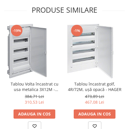
PRODUSE SIMILARE
-19%
-1%
Tablou Volta încastrat cu
Tablou încastrat golf,
usa metalica 3X12M -
4R/72M, ușă opacă - HAGER
HAGER VU36NE
384,71 Lei
473,89 Lei
310,53 Lei
467,08 Lei
ADAUGA IN COS
ADAUGA IN COS