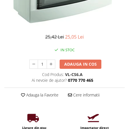
Iluminat industrial
Priza exterior
Iluminat arhitectural
Lampadare
Becuri LED Decor
Lampi de birou
25,42 Lei
25,05 Lei
Profil aluminiu
IN STOC
Tub LED
Becuri LED Smart
ADAUGA IN COS
Becuri LED
Cod Produs:
VL-CS6.A
Ai nevoie de ajutor?
0770 770 465
Becuri LED cu filament
Corpuri de emergenta
Adauga la Favorite
Cere informatii
Lustre LED
Uncategorized
Aplica LED
Profil banda LED
Livrare din stoc
Importator direct