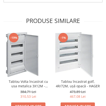
PRODUSE SIMILARE
-19%
-1%
Tablou Volta încastrat cu
Tablou încastrat golf,
usa metalica 3X12M -
4R/72M, ușă opacă - HAGER
HAGER VU36NE
384,71 Lei
473,89 Lei
310,53 Lei
467,08 Lei