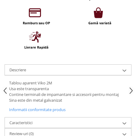
Iluminat festiv
Fotosenzori si Senzori de miscare
Ramburs sau OP
Gamă variată
Sina Magnetica Slim LIMBO
Iluminat decorativ de Craciun
Livrare Rapidă
Descriere
Tablou aparent Viko 2M
Usa este transparenta
Contine terminali de impamantare si accesorii pentru montaj
Sina este din metal galvanizat
Informatii conformitate produs
Caracteristici
Review-uri
(0)