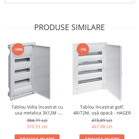
PRODUSE SIMILARE
-19%
-1%
Tablou Volta încastrat cu
Tablou încastrat golf,
usa metalica 3X12M -
4R/72M, ușă opacă - HAGER
HAGER VU36NE
384,71 Lei
473,89 Lei
310,53 Lei
467,08 Lei