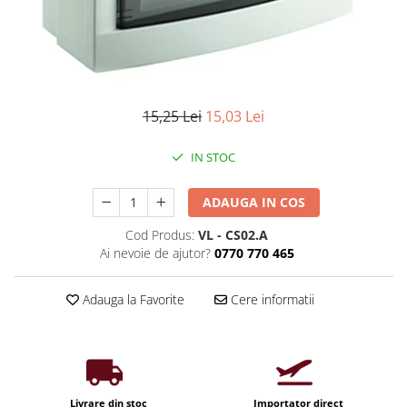
Iluminat industrial
Priza exterior
Iluminat arhitectural
Lampadare
Becuri LED Decor
Lampi de birou
15,25 Lei
15,03 Lei
Profil aluminiu
IN STOC
Tub LED
Becuri LED Smart
ADAUGA IN COS
Becuri LED
Cod Produs:
VL - CS02.A
Ai nevoie de ajutor?
0770 770 465
Becuri LED cu filament
Corpuri de emergenta
Adauga la Favorite
Cere informatii
Lustre LED
Uncategorized
Aplica LED
Profil banda LED
Livrare din stoc
Importator direct