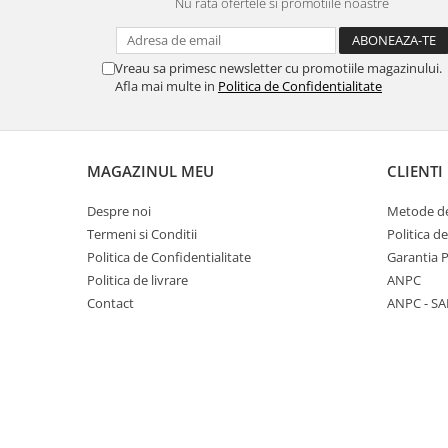
Iluminat industrial
Nu rata ofertele si promotiile noastre
Priza exterior
Iluminat arhitectural
Lampadare
Vreau sa primesc newsletter cu promotiile magazinului.
Afla mai multe in
Politica de Confidentialitate
Becuri LED Decor
Lampi de birou
Profil aluminiu
MAGAZINUL MEU
CLIENTI
Tub LED
Despre noi
Metode de
Becuri LED Smart
Termeni si Conditii
Politica d
Becuri LED
Politica de Confidentialitate
Garantia 
Becuri LED cu filament
Politica de livrare
ANPC
Contact
ANPC - SA
Corpuri de emergenta
Lustre LED
Uncategorized
Aplica LED
Profil banda LED