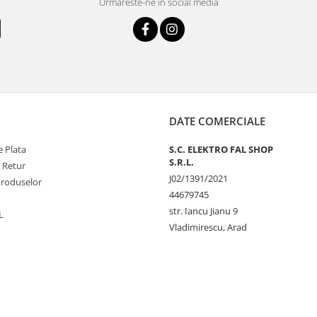
Urmareste-ne in social media
DATE COMERCIALE
 Plata
S.C. ELEKTRO FAL SHOP
S.R.L.
e Retur
J02/1391/2021
Produselor
44679745
str. Iancu Jianu 9
L
Vladimirescu, Arad