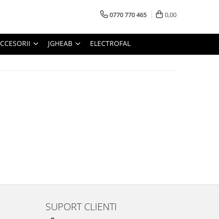
0770 770 465
0,00
CCESORII
JGHEAB
ELECTROFAL
SUPORT CLIENTI