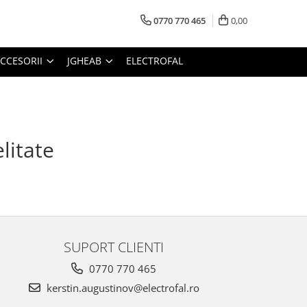
0770 770 465
0,00
CCESORII
JGHEAB
ELECTROFAL
litate
SUPORT CLIENTI
0770 770 465
kerstin.augustinov@electrofal.ro