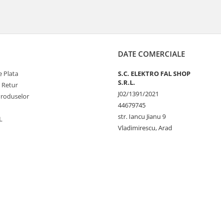
DATE COMERCIALE
 Plata
S.C. ELEKTRO FAL SHOP
S.R.L.
e Retur
J02/1391/2021
Produselor
44679745
str. Iancu Jianu 9
L
Vladimirescu, Arad