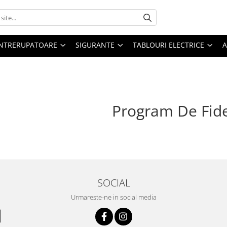
 INTRERUPATOARE
SIGURANTE
TABLOURI ELECTRICE
A
Program De Fide
SOCIAL
Urmareste-ne in social media