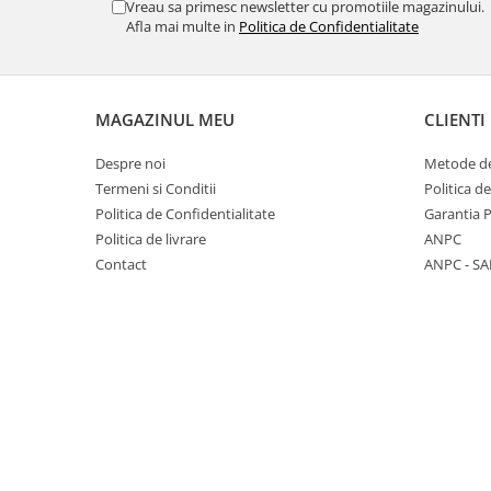
Iluminat industrial
Vreau sa primesc newsletter cu promotiile magazinului.
Priza exterior
Afla mai multe in
Politica de Confidentialitate
Iluminat arhitectural
Lampadare
Becuri LED Decor
MAGAZINUL MEU
CLIENTI
Lampi de birou
Despre noi
Metode de
Profil aluminiu
Termeni si Conditii
Politica d
Tub LED
Politica de Confidentialitate
Garantia 
Becuri LED Smart
Politica de livrare
ANPC
Contact
ANPC - SA
Becuri LED
Becuri LED cu filament
Corpuri de emergenta
Lustre LED
Uncategorized
Aplica LED
Profil banda LED