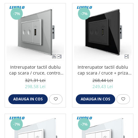
-7%
-7%
Intrerupator tactil dublu
Intrerupator tactil dublu
cap scara / cruce, control
cap scara / cruce + priza
telecomanda RF + priza
USB, 3M, rama sticla negru
321,31 Lei
268,44 Lei
USB, 3M, rama sticla gri
298,58 Lei
249,43 Lei
ADAUGA IN COS
ADAUGA IN COS
-7%
-7%