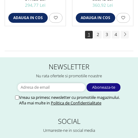
/ cap cruce, standard
dubla USB, 4M, cu rama
294,77 Lei
360,92 Lei
italian, 3M auriu
sticla negru
ADAUGA IN COS
ADAUGA IN COS
1
2
3
4
NEWSLETTER
Nu rata ofertele si promotiile noastre
Vreau sa primesc newsletter cu promotiile magazinului.
Afla mai multe in
Politica de Confidentialitate
SOCIAL
Urmareste-ne in social media