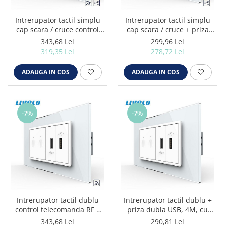
Intrerupator tactil simplu
Intrerupator tactil simplu
cap scara / cruce control
cap scara / cruce + priza
telecomanda RF + priza
dubla USB, 4M, cu rama
343,68 Lei
299,96 Lei
dubla USB, 4M, cu rama
sticla alb
319,35 Lei
278,72 Lei
sticla alb
ADAUGA IN COS
ADAUGA IN COS
-7%
-7%
Intrerupator tactil dublu
Intrerupator tactil dublu +
control telecomanda RF +
priza dubla USB, 4M, cu
priza dubla USB, 4M, cu
rama sticla alb
343,68 Lei
290,81 Lei