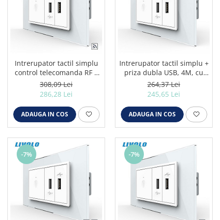
Intrerupator tactil simplu
Intrerupator tactil simplu +
control telecomanda RF +
priza dubla USB, 4M, cu
priza dubla USB, 4M, cu
rama sticla alb
308,09 Lei
264,37 Lei
rama sticla alb
286,28 Lei
245,65 Lei
ADAUGA IN COS
ADAUGA IN COS
-7%
-7%