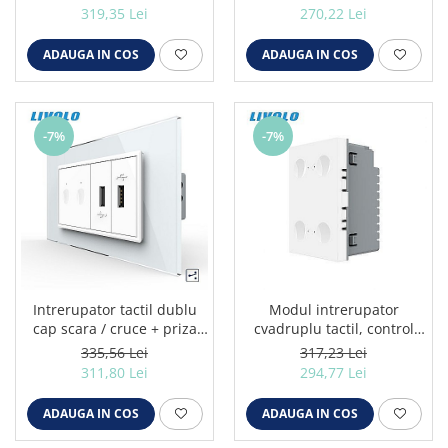
rama sticla alb
319,35 Lei
270,22 Lei
ADAUGA IN COS
ADAUGA IN COS
-7%
-7%
Intrerupator tactil dublu
Modul intrerupator
cap scara / cruce + priza
cvadruplu tactil, control
dubla USB, 4M, cu rama
telecomanda RF, cap scara
335,56 Lei
317,23 Lei
sticla alb
/ cap cruce, standard
311,80 Lei
294,77 Lei
italian, 3M alb
ADAUGA IN COS
ADAUGA IN COS