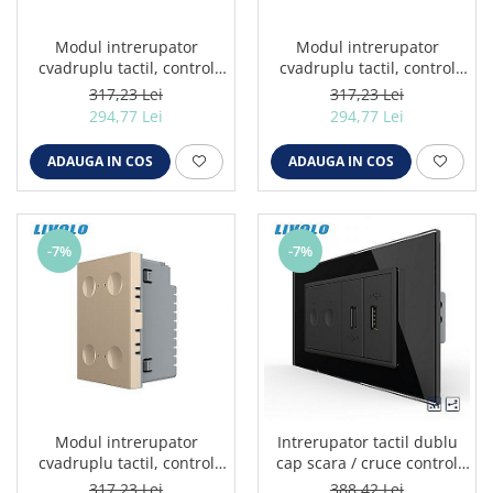
Modul intrerupator
Modul intrerupator
cvadruplu tactil, control
cvadruplu tactil, control
telecomanda RF, cap scara
telecomanda RF, cap scara
317,23 Lei
317,23 Lei
/ cap cruce, standard
/ cap cruce, standard
294,77 Lei
294,77 Lei
italian, 3M negru
italian, 3M gri
ADAUGA IN COS
ADAUGA IN COS
-7%
-7%
Modul intrerupator
Intrerupator tactil dublu
cvadruplu tactil, control
cap scara / cruce control
telecomanda RF, cap scara
telecomanda RF + priza
317,23 Lei
388,42 Lei