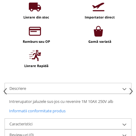
Iluminat festiv
Fotosenzori si Senzori de miscare
Livrare din stoc
Importator direct
Sina Magnetica Slim LIMBO
Iluminat decorativ de Craciun
Ramburs sau OP
Gamă variată
Livrare Rapidă
Descriere
Intrerupator jaluzele sus-jos cu revenire 1M 10AX 250V alb
Informatii conformitate produs
Caracteristici
Review-uri
(0)