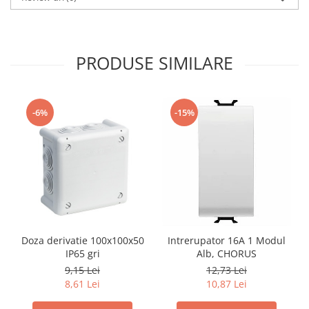
PRODUSE SIMILARE
-6%
-15%
Doza derivatie 100x100x50
Intrerupator 16A 1 Modul
IP65 gri
Alb, CHORUS
9,15 Lei
12,73 Lei
8,61 Lei
10,87 Lei