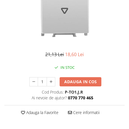
Iluminat industrial
Priza exterior
Iluminat arhitectural
Lampadare
Becuri LED Decor
Lampi de birou
Profil aluminiu
Tub LED
21,13 Lei
18,60 Lei
Becuri LED Smart
IN STOC
Becuri LED
Becuri LED cu filament
ADAUGA IN COS
Corpuri de emergenta
Cod Produs:
P-TO1.J.R
Ai nevoie de ajutor?
0770 770 465
Lustre LED
Uncategorized
Adauga la Favorite
Cere informatii
Aplica LED
Profil banda LED