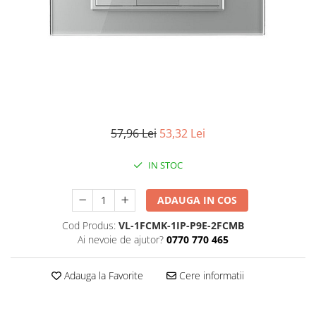
Iluminat industrial
Priza exterior
Iluminat arhitectural
Lampadare
Becuri LED Decor
Lampi de birou
Profil aluminiu
Tub LED
57,96 Lei
53,32 Lei
Becuri LED Smart
IN STOC
Becuri LED
Becuri LED cu filament
ADAUGA IN COS
Corpuri de emergenta
Cod Produs:
VL-1FCMK-1IP-P9E-2FCMB
Ai nevoie de ajutor?
0770 770 465
Lustre LED
Uncategorized
Adauga la Favorite
Cere informatii
Aplica LED
Profil banda LED