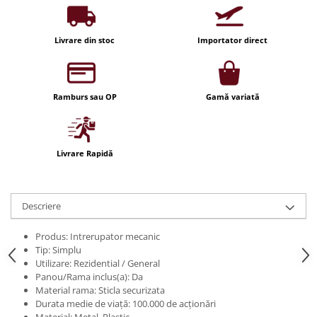
Iluminat festiv
Fotosenzori si Senzori de miscare
Livrare din stoc
Importator direct
Sina Magnetica Slim LIMBO
Iluminat decorativ de Craciun
Ramburs sau OP
Gamă variată
Livrare Rapidă
Descriere
Produs:
Intrerupator mecanic
Tip:
Simplu
Utilizare:
Rezidential / General
Panou/Rama inclus(a):
Da
Material rama:
Sticla securizata
Durata medie de viață:
100.000 de acționări