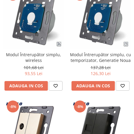
Modul Întrerupător simplu,
Modul Întrerupător simplu, cu
wireless
temporizator, Generatie Noua
101,68 Lei
137,28 Lei
93,55 Lei
126,30 Lei
ADAUGA IN COS
ADAUGA IN COS
-8%
-8%