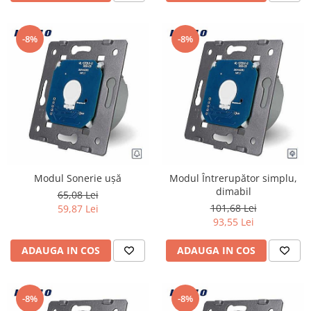
-8%
-8%
Modul Sonerie uşă
Modul Întrerupător simplu,
dimabil
65,08 Lei
101,68 Lei
59,87 Lei
93,55 Lei
ADAUGA IN COS
ADAUGA IN COS
-8%
-8%