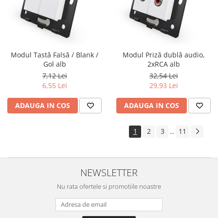
Modul Tastă Falsă / Blank /
Modul Priză dublă audio,
Gol alb
2xRCA alb
7,12 Lei
32,54 Lei
6,55 Lei
29,93 Lei
ADAUGA IN COS
ADAUGA IN COS
1
2
3
11
...
NEWSLETTER
Nu rata ofertele si promotiile noastre