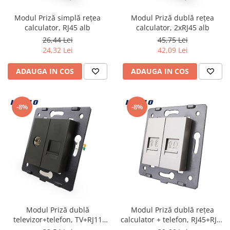
Modul Priză simplă rețea
Modul Priză dublă reţea
calculator, RJ45 alb
calculator, 2xRJ45 alb
26,44 Lei
45,75 Lei
24,32 Lei
42,09 Lei
ADAUGA IN COS
ADAUGA IN COS
-8%
-8%
Modul Priză dublă
Modul Priză dublă reţea
televizor+telefon, TV+RJ11
calculator + telefon, RJ45+RJ11
negru
gri