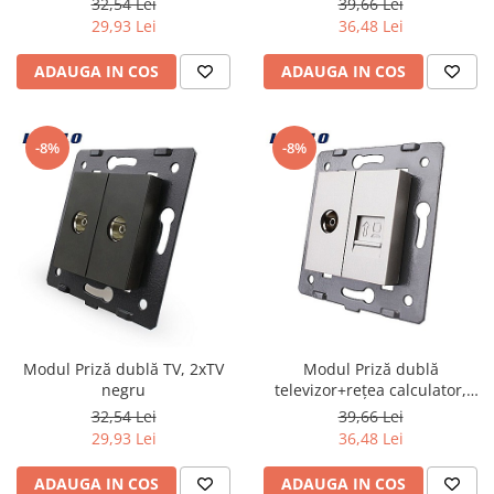
32,54 Lei
39,66 Lei
29,93 Lei
36,48 Lei
ADAUGA IN COS
ADAUGA IN COS
-8%
-8%
Modul Priză dublă TV, 2xTV
Modul Priză dublă
negru
televizor+reţea calculator,
TV+RJ45 gri
32,54 Lei
39,66 Lei
29,93 Lei
36,48 Lei
ADAUGA IN COS
ADAUGA IN COS