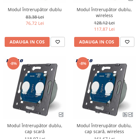
Iluminat industrial
Priza exterior
Modul Întrerupător dublu
Modul Întrerupător dublu,
Iluminat arhitectural
wireless
83,38 Lei
Lampadare
128,12 Lei
76,72 Lei
Becuri LED Decor
117,87 Lei
Lampi de birou
ADAUGA IN COS
ADAUGA IN COS
Profil aluminiu
Tub LED
-8%
-8%
Becuri LED Smart
Becuri LED
Becuri LED cu filament
Corpuri de emergenta
Lustre LED
Uncategorized
Aplica LED
Modul Întrerupător dublu,
Modul Întrerupător dublu,
cap scară
cap scară, wireless
Profil banda LED
118,97 Lei
161,67 Lei