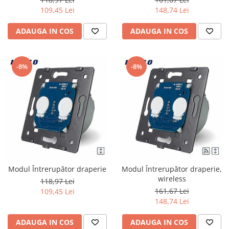
Iluminat festiv
109,45 Lei
148,74 Lei
Fotosenzori si Senzori de miscare
ADAUGA IN COS
ADAUGA IN COS
Sina Magnetica Slim LIMBO
Iluminat decorativ de Craciun
-8%
-8%
Modul Întrerupător draperie
Modul Întrerupător draperie,
wireless
118,97 Lei
161,67 Lei
109,45 Lei
148,74 Lei
ADAUGA IN COS
ADAUGA IN COS