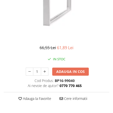
Iluminat industrial
Priza exterior
Iluminat arhitectural
Lampadare
Becuri LED Decor
Lampi de birou
Profil aluminiu
Tub LED
66,55 Lei
61,89 Lei
Becuri LED Smart
IN STOC
Becuri LED
Becuri LED cu filament
ADAUGA IN COS
Corpuri de emergenta
Cod Produs:
BP16-99040
Ai nevoie de ajutor?
0770 770 465
Lustre LED
Uncategorized
Adauga la Favorite
Cere informatii
Aplica LED
Profil banda LED