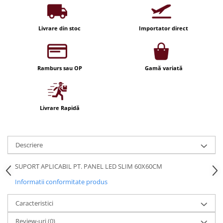
Iluminat festiv
Fotosenzori si Senzori de miscare
Livrare din stoc
Importator direct
Sina Magnetica Slim LIMBO
Iluminat decorativ de Craciun
Ramburs sau OP
Gamă variată
Livrare Rapidă
Descriere
SUPORT APLICABIL PT. PANEL LED SLIM 60X60CM
Informatii conformitate produs
Caracteristici
Review-uri
(0)