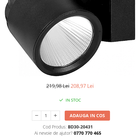
Iluminat industrial
Priza exterior
Iluminat arhitectural
Lampadare
Becuri LED Decor
Lampi de birou
Profil aluminiu
Tub LED
Becuri LED Smart
Becuri LED
219,98 Lei
208,97 Lei
Becuri LED cu filament
Corpuri de emergenta
IN STOC
Lustre LED
ADAUGA IN COS
Uncategorized
Aplica LED
Cod Produs:
BD30-20431
Ai nevoie de ajutor?
0770 770 465
Profil banda LED