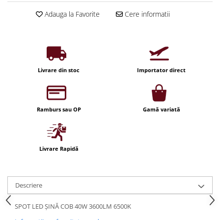
Iluminat festiv
Adauga la Favorite
Cere informatii
Fotosenzori si Senzori de miscare
Sina Magnetica Slim LIMBO
Iluminat decorativ de Craciun
Livrare din stoc
Importator direct
Ramburs sau OP
Gamă variată
Livrare Rapidă
Descriere
SPOT LED ȘINĂ COB 40W 3600LM 6500K