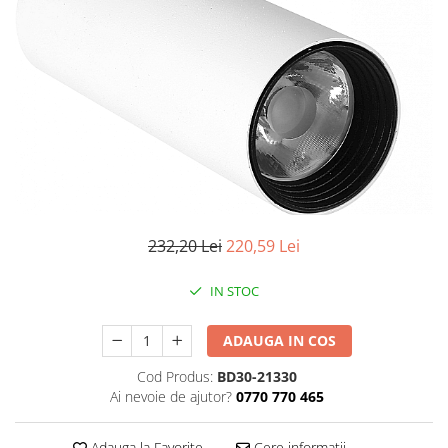
Iluminat industrial
Priza exterior
Iluminat arhitectural
Lampadare
Becuri LED Decor
Lampi de birou
Profil aluminiu
Tub LED
Becuri LED Smart
232,20 Lei
220,59 Lei
Becuri LED
Becuri LED cu filament
IN STOC
Corpuri de emergenta
ADAUGA IN COS
Lustre LED
Uncategorized
Cod Produs:
BD30-21330
Ai nevoie de ajutor?
0770 770 465
Aplica LED
Profil banda LED
Adauga la Favorite
Cere informatii