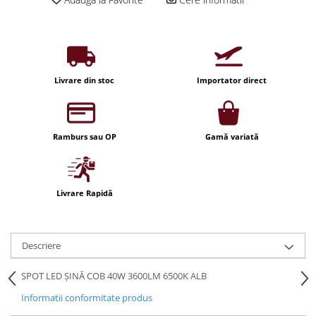
Iluminat festiv
Fotosenzori si Senzori de miscare
Sina Magnetica Slim LIMBO
Iluminat decorativ de Craciun
Livrare din stoc
Importator direct
Ramburs sau OP
Gamă variată
Livrare Rapidă
Descriere
SPOT LED ȘINĂ COB 40W 3600LM 6500K ALB
Informatii conformitate produs