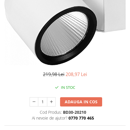
Iluminat industrial
Priza exterior
Iluminat arhitectural
Lampadare
Becuri LED Decor
Lampi de birou
Profil aluminiu
Tub LED
Becuri LED Smart
Becuri LED
219,98 Lei
208,97 Lei
Becuri LED cu filament
IN STOC
Corpuri de emergenta
Lustre LED
ADAUGA IN COS
Uncategorized
Cod Produs:
BD30-20210
Aplica LED
Ai nevoie de ajutor?
0770 770 465
Profil banda LED