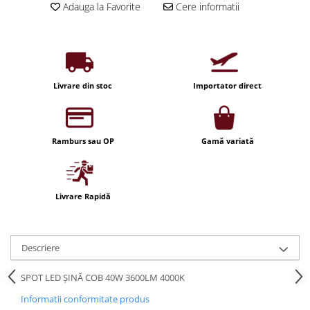
Adauga la Favorite
Cere informatii
Iluminat festiv
Fotosenzori si Senzori de miscare
Sina Magnetica Slim LIMBO
Iluminat decorativ de Craciun
Livrare din stoc
Importator direct
Ramburs sau OP
Gamă variată
Livrare Rapidă
Descriere
SPOT LED ȘINĂ COB 40W 3600LM 4000K
Informatii conformitate produs