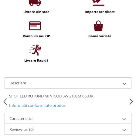
Iluminat festiv
Livrare din stoc
Importator direct
Fotosenzori si Senzori de miscare
Sina Magnetica Slim LIMBO
Iluminat decorativ de Craciun
Ramburs sau OP
Gamă variată
Livrare Rapidă
Descriere
SPOT LED ROTUND MINICOB 3W 210LM 6500K
Informatii conformitate produs
Caracteristici
Review-uri
(0)