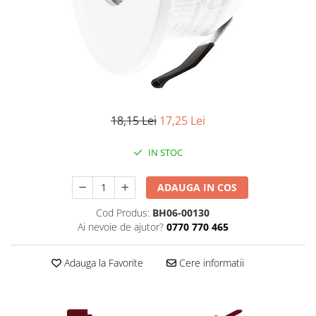
Iluminat industrial
Priza exterior
Iluminat arhitectural
Lampadare
Becuri LED Decor
Lampi de birou
Profil aluminiu
18,15 Lei
17,25 Lei
Tub LED
IN STOC
Becuri LED Smart
Becuri LED
ADAUGA IN COS
Becuri LED cu filament
Cod Produs:
BH06-00130
Corpuri de emergenta
Ai nevoie de ajutor?
0770 770 465
Lustre LED
Uncategorized
Adauga la Favorite
Cere informatii
Aplica LED
Profil banda LED