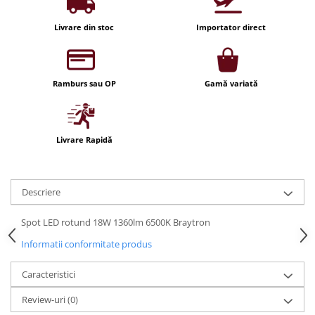
Iluminat festiv
Livrare din stoc
Importator direct
Fotosenzori si Senzori de miscare
Sina Magnetica Slim LIMBO
Iluminat decorativ de Craciun
Ramburs sau OP
Gamă variată
Livrare Rapidă
Descriere
Spot LED rotund 18W 1360lm 6500K Braytron
Informatii conformitate produs
Caracteristici
Review-uri
(0)