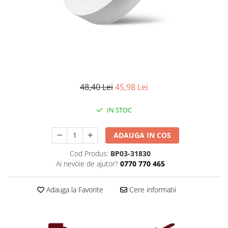
Iluminat industrial
Priza exterior
Iluminat arhitectural
Lampadare
Becuri LED Decor
Lampi de birou
Profil aluminiu
48,40 Lei
45,98 Lei
Tub LED
IN STOC
Becuri LED Smart
Becuri LED
ADAUGA IN COS
Becuri LED cu filament
Cod Produs:
BP03-31830
Corpuri de emergenta
Ai nevoie de ajutor?
0770 770 465
Lustre LED
Uncategorized
Adauga la Favorite
Cere informatii
Aplica LED
Profil banda LED