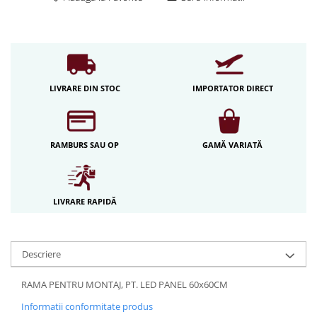
Iluminat festiv
Fotosenzori si Senzori de miscare
Sina Magnetica Slim LIMBO
Iluminat decorativ de Craciun
LIVRARE DIN STOC
IMPORTATOR DIRECT
RAMBURS SAU OP
GAMĂ VARIATĂ
LIVRARE RAPIDĂ
Descriere
RAMA PENTRU MONTAJ, PT. LED PANEL 60x60CM
Informatii conformitate produs