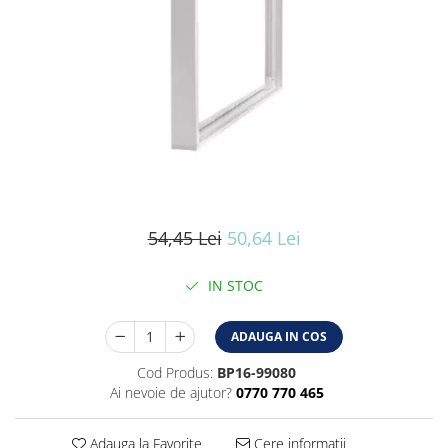
Iluminat industrial
Iluminat arhitectural
Lampadare
Becuri LED Decor
Lampi de birou
Profil aluminiu
Tub LED
Becuri LED Smart
54,45 Lei
50,64 Lei
Becuri LED
Becuri LED cu filament
IN STOC
Corpuri de emergenta
ADAUGA IN COS
Lustre LED
Uncategorized
Cod Produs:
BP16-99080
Ai nevoie de ajutor?
0770 770 465
Aplica LED
Profil banda LED
Adauga la Favorite
Cere informatii