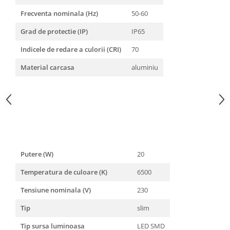
Frecventa nominala (Hz)
50-60
Grad de protectie (IP)
IP65
Indicele de redare a culorii (CRI)
70
Material carcasa
aluminiu
Putere (W)
20
Temperatura de culoare (K)
6500
Tensiune nominala (V)
230
Tip
slim
Tip sursa luminoasa
LED SMD