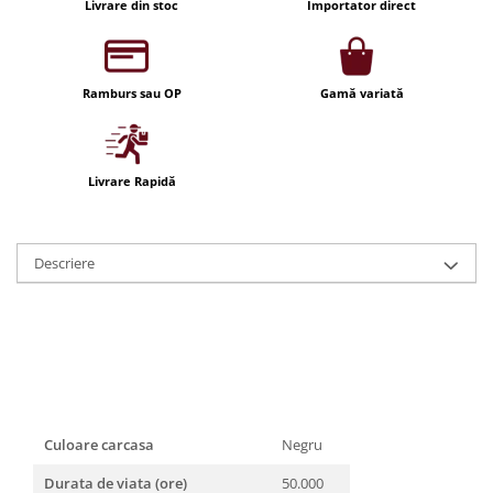
Livrare din stoc
Importator direct
Iluminat festiv
Fotosenzori si Senzori de miscare
Sina Magnetica Slim LIMBO
Ramburs sau OP
Gamă variată
Iluminat decorativ de Craciun
Livrare Rapidă
Descriere
Culoare carcasa
Negru
Durata de viata (ore)
50.000