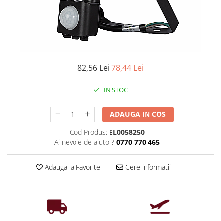
Iluminat industrial
Priza exterior
Iluminat arhitectural
Lampadare
Becuri LED Decor
Lampi de birou
82,56 Lei
78,44 Lei
Profil aluminiu
IN STOC
Tub LED
Becuri LED Smart
ADAUGA IN COS
Becuri LED
Cod Produs:
EL0058250
Becuri LED cu filament
Ai nevoie de ajutor?
0770 770 465
Corpuri de emergenta
Adauga la Favorite
Cere informatii
Lustre LED
Uncategorized
Aplica LED
Profil banda LED