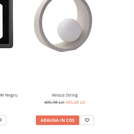
-5%
CW Negru
Veioza String
405,98 Lei
385,68 Lei
2
ADAUGA IN COS
AD