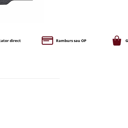
ator direct
Ramburs sau OP
G