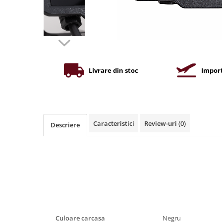
Iluminat industrial
Priza exterior
Iluminat arhitectural
Lampadare
Becuri LED Decor
Lampi de birou
Livrare din stoc
Import
Profil aluminiu
Tub LED
Becuri LED Smart
Becuri LED
Caracteristici
Review-uri
(0)
Descriere
Becuri LED cu filament
Corpuri de emergenta
Lustre LED
Uncategorized
Aplica LED
Profil banda LED
Culoare carcasa
Negru