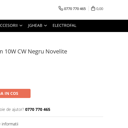
0770 770 465
0,00
CCESORII
JGHEAB
ELECTROFAL
im 10W CW Negru Novelite
A IN COS
oie de ajutor?
0770 770 465
informatii