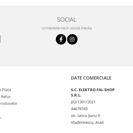
SOCIAL
Urmareste-ne in social media
DATE COMERCIALE
 Plata
S.C. ELEKTRO FAL SHOP
S.R.L.
e Retur
J02/1391/2021
Produselor
44679745
str. Iancu Jianu 9
L
Vladimirescu, Arad