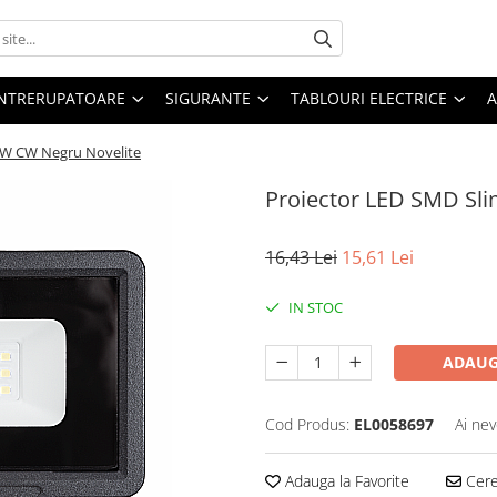
 INTRERUPATOARE
SIGURANTE
TABLOURI ELECTRICE
A
0W CW Negru Novelite
Proiector LED SMD Sl
16,43 Lei
15,61 Lei
IN STOC
ADAUG
Cod Produs:
EL0058697
Ai nev
Adauga la Favorite
Cere 