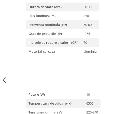
Iluminat festiv
Durata de viata (ore)
50.000
Fotosenzori si Senzori de miscare
Flux luminos (lm)
850
Sina Magnetica Slim LIMBO
Frecventa nominala (Hz)
50-60
Iluminat decorativ de Craciun
Grad de protectie (IP)
IP65
Indicele de redare a culorii (CRI)
70
Material carcasa
aluminiu
Putere (W)
10
Temperatura de culoare (K)
6500
Tensiune nominala (V)
220-240