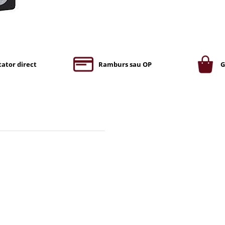
ator direct
Ramburs sau OP
G