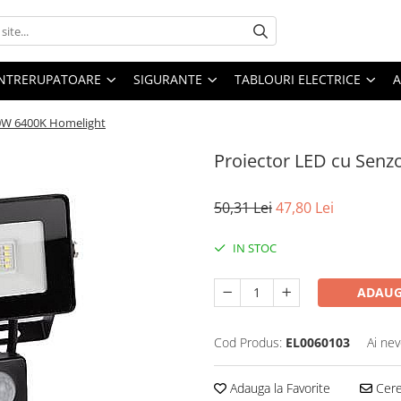
 INTRERUPATOARE
SIGURANTE
TABLOURI ELECTRICE
A
10W 6400K Homelight
Proiector LED cu Sen
50,31 Lei
47,80 Lei
IN STOC
ADAUG
Cod Produs:
EL0060103
Ai nev
Adauga la Favorite
Cere 