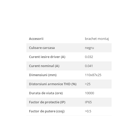
Iluminat festiv
Fotosenzori si Senzori de miscare
Sina Magnetica Slim LIMBO
Iluminat decorativ de Craciun
Accesorii
brachet montaj
Culoare carcasa
negru
Curent iesire driver (A)
0.032
Curent nominal (A)
0.041
Dimensiuni (mm)
110x87x25
Distorsiuni armonice THD (%)
>25
Durata de viata (ore)
10000
Factor de protectie (IP)
IP65
Factor de putere (cosj)
>0.5