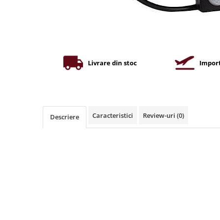
Iluminat industrial
Priza exterior
Iluminat arhitectural
Lampadare
Becuri LED Decor
Lampi de birou
Livrare din stoc
Import
Profil aluminiu
Tub LED
Becuri LED Smart
Caracteristici
Review-uri
(0)
Descriere
Becuri LED
Becuri LED cu filament
Corpuri de emergenta
Lustre LED
Uncategorized
Aplica LED
Profil banda LED