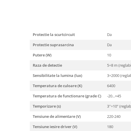
Protectie la scurtcircuit
Da
Protectie suprasarcina
Da
Putere (W)
10
Raza de detectie
5÷8 m (reglabi
Sensibilitate la lumina (lux)
3÷2000 (reglab
Temperatura de culoare (K)
6400
Temperatura de functionare (grade C)
-20...+45
Temporizare (s)
3''÷10’' (reglab
Tensiune de alimentare (V)
220-240
Tensiune iesire driver (V)
180