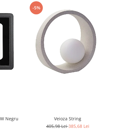
-5%
-5%
CW Negru
Veioza String
405,98 Lei
385,68 Lei
2