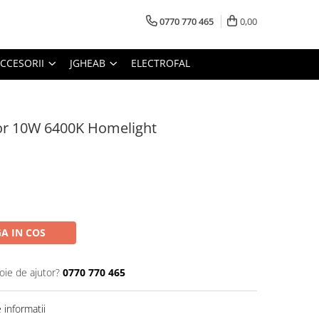
0770 770 465
0,00
CCESORII
JGHEAB
ELECTROFAL
zor 10W 6400K Homelight
A IN COS
oie de ajutor?
0770 770 465
informatii