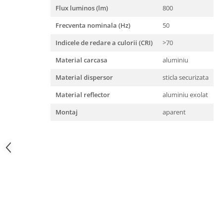
Flux luminos (lm)
800
Frecventa nominala (Hz)
50
Indicele de redare a culorii (CRI)
>70
Material carcasa
aluminiu
Material dispersor
sticla securizata
Material reflector
aluminiu exolat
Montaj
aparent