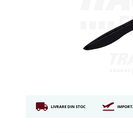
Iluminat industrial
Iluminat arhitectural
Lampadare
Becuri LED Decor
Lampi de birou
Profil aluminiu
Tub LED
Becuri LED Smart
Becuri LED
Becuri LED cu filament
Corpuri de emergenta
Lustre LED
LIVRARE DIN STOC
IMPORT
Uncategorized
Aplica LED
Profil banda LED