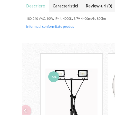
Iluminat festiv
Descriere
Caracteristici
Review-uri
(0)
Fotosenzori si Senzori de miscare
180-240 VAC, 10W, IP44, 4000K, 3,7V 4400mAh, 800lm
Sina Magnetica Slim LIMBO
Informatii conformitate produs
Iluminat decorativ de Craciun
-5%