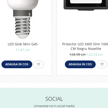
LED Glob Mini G45
Proiector LED SMD Slim 10
CW Negru Novelite
11,47 Lei
128,98 Lei
122,54 Lei
ADAUGA IN COS
ADAUGA IN COS
SOCIAL
Urmareste-ne in social media