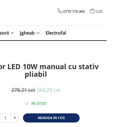
0770 770 465
0,00
sorii
Jgheab
Electrofal
or LED 10W manual cu stativ
pliabil
278,21 Lei
264,29 Lei
IN STOC
ADAUGA IN COS