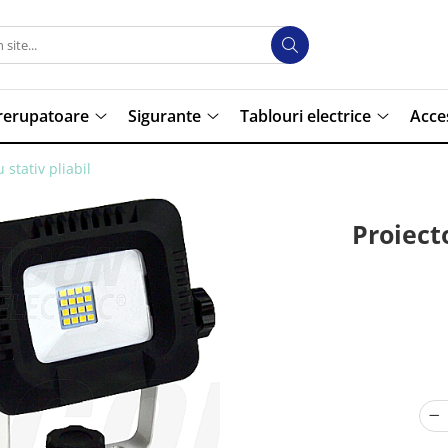
trerupatoare
Sigurante
Tablouri electrice
Acce
stativ pliabil
Proiect