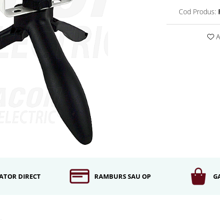
Cod Produs:
A
ATOR DIRECT
RAMBURS SAU OP
G