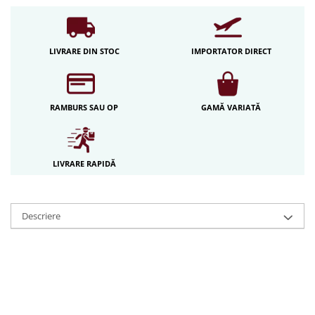
Iluminat festiv
Fotosenzori si Senzori de miscare
LIVRARE DIN STOC
IMPORTATOR DIRECT
Sina Magnetica Slim LIMBO
Iluminat decorativ de Craciun
RAMBURS SAU OP
GAMĂ VARIATĂ
LIVRARE RAPIDĂ
Descriere