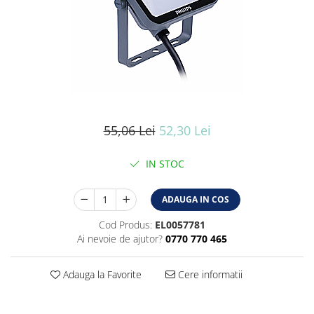
Iluminat industrial
Iluminat arhitectural
Lampadare
Becuri LED Decor
Lampi de birou
Profil aluminiu
55,06 Lei
52,30 Lei
Tub LED
Becuri LED Smart
IN STOC
Becuri LED
Becuri LED cu filament
ADAUGA IN COS
Corpuri de emergenta
Cod Produs:
EL0057781
Ai nevoie de ajutor?
0770 770 465
Lustre LED
Uncategorized
Adauga la Favorite
Cere informatii
Aplica LED
Profil banda LED