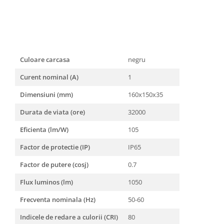
Culoare carcasa
negru
Curent nominal (A)
1
Dimensiuni (mm)
160x150x35
Durata de viata (ore)
32000
Eficienta (lm/W)
105
Factor de protectie (IP)
IP65
Factor de putere (cosj)
0.7
Flux luminos (lm)
1050
Frecventa nominala (Hz)
50-60
Indicele de redare a culorii (CRI)
80