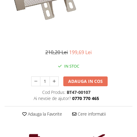
Iluminat industrial
Priza exterior
Iluminat arhitectural
Lampadare
Becuri LED Decor
Lampi de birou
Profil aluminiu
210,20 Lei
199,69 Lei
Tub LED
IN STOC
Becuri LED Smart
Becuri LED
ADAUGA IN COS
Becuri LED cu filament
Cod Produs:
BT47-00107
Corpuri de emergenta
Ai nevoie de ajutor?
0770 770 465
Lustre LED
Uncategorized
Adauga la Favorite
Cere informatii
Aplica LED
Profil banda LED