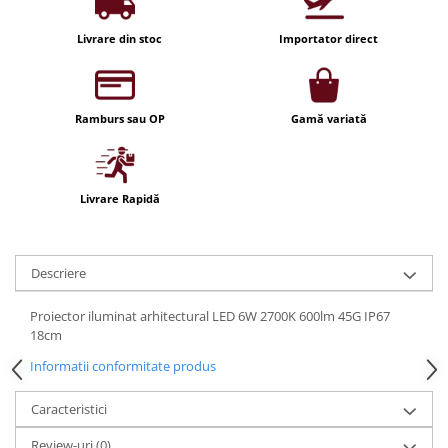
Iluminat festiv
Livrare din stoc
Importator direct
Fotosenzori si Senzori de miscare
Sina Magnetica Slim LIMBO
Iluminat decorativ de Craciun
Ramburs sau OP
Gamă variată
Livrare Rapidă
Descriere
Proiector iluminat arhitectural LED 6W 2700K 600lm 45G IP67
18cm
Informatii conformitate produs
Caracteristici
Review-uri
(0)