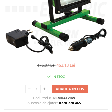
Iluminat industrial
Priza exterior
Iluminat arhitectural
Lampadare
Becuri LED Decor
Lampi de birou
Profil aluminiu
Tub LED
Becuri LED Smart
Becuri LED
476,97 Lei
453,13 Lei
Becuri LED cu filament
IN STOC
Corpuri de emergenta
Lustre LED
ADAUGA IN COS
Uncategorized
Cod Produs:
RSMDAE20W
Aplica LED
Ai nevoie de ajutor?
0770 770 465
Profil banda LED