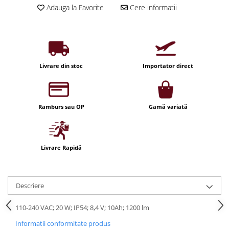
Adauga la Favorite
Cere informatii
Iluminat festiv
Fotosenzori si Senzori de miscare
Sina Magnetica Slim LIMBO
Iluminat decorativ de Craciun
Livrare din stoc
Importator direct
Ramburs sau OP
Gamă variată
Livrare Rapidă
Descriere
110-240 VAC; 20 W; IP54; 8,4 V; 10Ah; 1200 lm
Informatii conformitate produs