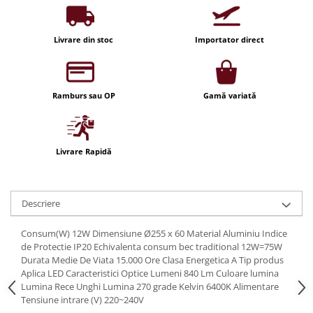
Iluminat festiv
Fotosenzori si Senzori de miscare
Livrare din stoc
Importator direct
Sina Magnetica Slim LIMBO
Iluminat decorativ de Craciun
Ramburs sau OP
Gamă variată
Livrare Rapidă
Descriere
Consum(W) 12W Dimensiune Ø255 x 60 Material Aluminiu Indice
de Protectie IP20 Echivalenta consum bec traditional 12W=75W
Durata Medie De Viata 15.000 Ore Clasa Energetica A Tip produs
Aplica LED Caracteristici Optice Lumeni 840 Lm Culoare lumina
Lumina Rece Unghi Lumina 270 grade Kelvin 6400K Alimentare
Tensiune intrare (V) 220~240V