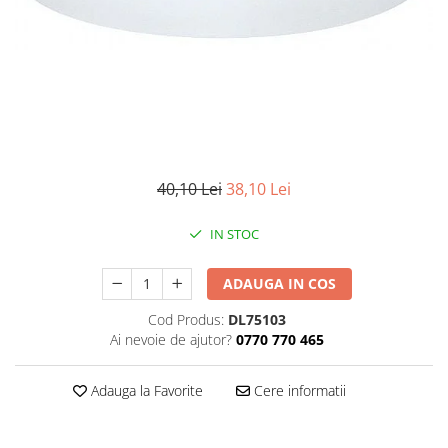
Iluminat industrial
Priza exterior
Iluminat arhitectural
Lampadare
Becuri LED Decor
Lampi de birou
Profil aluminiu
Tub LED
40,10 Lei
38,10 Lei
Becuri LED Smart
IN STOC
Becuri LED
Becuri LED cu filament
ADAUGA IN COS
Corpuri de emergenta
Cod Produs:
DL75103
Ai nevoie de ajutor?
0770 770 465
Lustre LED
Uncategorized
Adauga la Favorite
Cere informatii
Aplica LED
Profil banda LED