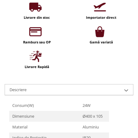
Iluminat festiv
Fotosenzori si Senzori de miscare
Livrare din stoc
Importator direct
Sina Magnetica Slim LIMBO
Iluminat decorativ de Craciun
Ramburs sau OP
Gamă variată
Livrare Rapidă
Descriere
Consum(W)
24W
Dimensiune
Ø400 x 105
Material
Aluminiu
Indice de Protectie
IP20