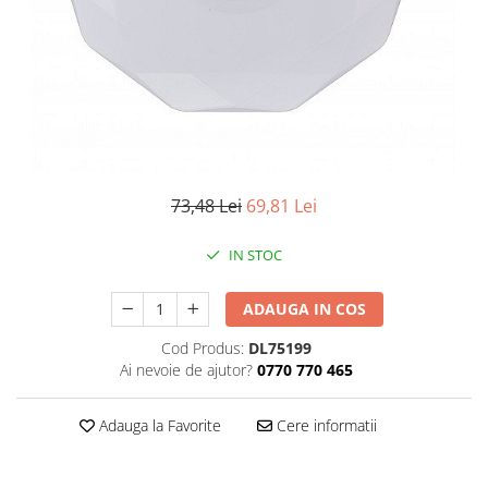
Iluminat industrial
Priza exterior
Iluminat arhitectural
Lampadare
Becuri LED Decor
Lampi de birou
Profil aluminiu
Tub LED
73,48 Lei
69,81 Lei
Becuri LED Smart
IN STOC
Becuri LED
Becuri LED cu filament
ADAUGA IN COS
Corpuri de emergenta
Cod Produs:
DL75199
Ai nevoie de ajutor?
0770 770 465
Lustre LED
Uncategorized
Adauga la Favorite
Cere informatii
Aplica LED
Profil banda LED