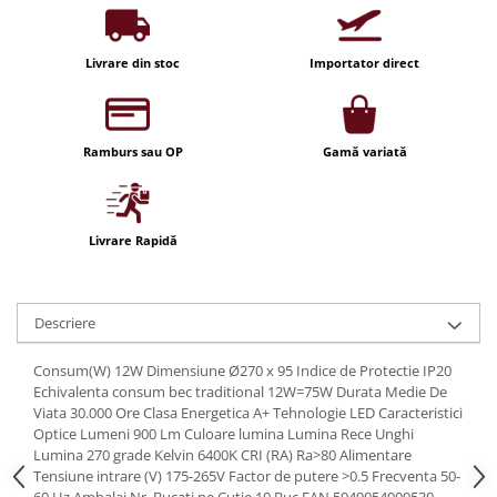
Iluminat festiv
Fotosenzori si Senzori de miscare
Livrare din stoc
Importator direct
Sina Magnetica Slim LIMBO
Iluminat decorativ de Craciun
Ramburs sau OP
Gamă variată
Livrare Rapidă
Descriere
Consum(W) 12W Dimensiune Ø270 x 95 Indice de Protectie IP20
Echivalenta consum bec traditional 12W=75W Durata Medie De
Viata 30.000 Ore Clasa Energetica A+ Tehnologie LED Caracteristici
Optice Lumeni 900 Lm Culoare lumina Lumina Rece Unghi
Lumina 270 grade Kelvin 6400K CRI (RA) Ra>80 Alimentare
Tensiune intrare (V) 175-265V Factor de putere >0.5 Frecventa 50-