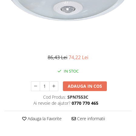
Iluminat industrial
Priza exterior
Iluminat arhitectural
Lampadare
Becuri LED Decor
Lampi de birou
Profil aluminiu
Tub LED
86,43 Lei
74,22 Lei
Becuri LED Smart
IN STOC
Becuri LED
Becuri LED cu filament
ADAUGA IN COS
Corpuri de emergenta
Cod Produs:
SPN7553C
Ai nevoie de ajutor?
0770 770 465
Lustre LED
Uncategorized
Adauga la Favorite
Cere informatii
Aplica LED
Profil banda LED