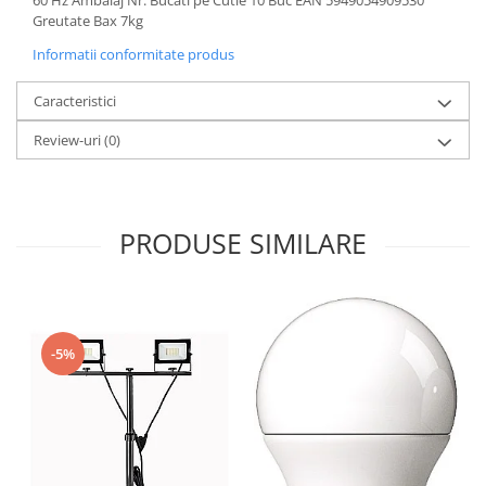
60 Hz Ambalaj Nr. Bucati pe Cutie 10 Buc EAN 5949054909530
Greutate Bax 7kg
Informatii conformitate produs
Caracteristici
Review-uri
(0)
PRODUSE SIMILARE
-5%