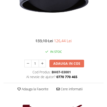
Iluminat industrial
Priza exterior
Iluminat arhitectural
Lampadare
Becuri LED Decor
Lampi de birou
Profil aluminiu
133,10 Lei
126,44 Lei
Tub LED
IN STOC
Becuri LED Smart
Becuri LED
ADAUGA IN COS
Becuri LED cu filament
Cod Produs:
BH07-03001
Corpuri de emergenta
Ai nevoie de ajutor?
0770 770 465
Lustre LED
Uncategorized
Adauga la Favorite
Cere informatii
Aplica LED
Profil banda LED