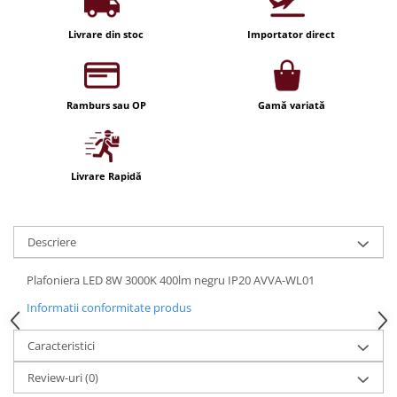
Iluminat festiv
Livrare din stoc
Importator direct
Fotosenzori si Senzori de miscare
Sina Magnetica Slim LIMBO
Iluminat decorativ de Craciun
Ramburs sau OP
Gamă variată
Livrare Rapidă
Descriere
Plafoniera LED 8W 3000K 400lm negru IP20 AVVA-WL01
Informatii conformitate produs
Caracteristici
Review-uri
(0)