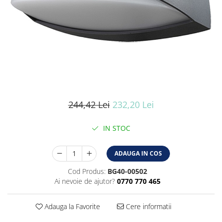
Iluminat industrial
Iluminat arhitectural
Lampadare
Becuri LED Decor
Lampi de birou
Profil aluminiu
Tub LED
244,42 Lei
232,20 Lei
Becuri LED Smart
Becuri LED
IN STOC
Becuri LED cu filament
Corpuri de emergenta
ADAUGA IN COS
Lustre LED
Cod Produs:
BG40-00502
Ai nevoie de ajutor?
0770 770 465
Uncategorized
Aplica LED
Adauga la Favorite
Cere informatii
Profil banda LED