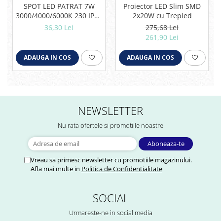
SPOT LED PATRAT 7W
Proiector LED Slim SMD
3000/4000/6000K 230 IP20
2x20W cu Trepied
NEGRU ROTABIL
36,30 Lei
275,68 Lei
261,90 Lei
ADAUGA IN COS
ADAUGA IN COS
NEWSLETTER
Nu rata ofertele si promotiile noastre
Vreau sa primesc newsletter cu promotiile magazinului.
Afla mai multe in
Politica de Confidentialitate
SOCIAL
Urmareste-ne in social media