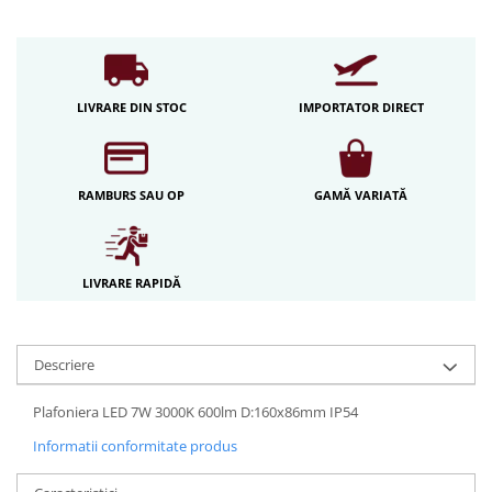
Iluminat festiv
Fotosenzori si Senzori de miscare
Sina Magnetica Slim LIMBO
LIVRARE DIN STOC
IMPORTATOR DIRECT
Iluminat decorativ de Craciun
RAMBURS SAU OP
GAMĂ VARIATĂ
LIVRARE RAPIDĂ
Descriere
Plafoniera LED 7W 3000K 600lm D:160x86mm IP54
Informatii conformitate produs