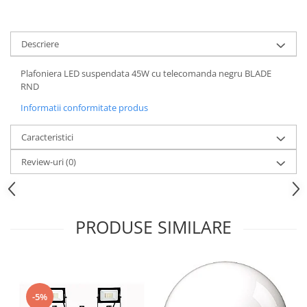
Iluminat festiv
Fotosenzori si Senzori de miscare
Descriere
Sina Magnetica Slim LIMBO
Plafoniera LED suspendata 45W cu telecomanda negru BLADE
Iluminat decorativ de Craciun
RND
Informatii conformitate produs
Caracteristici
Review-uri
(0)
PRODUSE SIMILARE
-5%