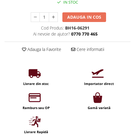
Iluminat industrial
IN STOC
Priza exterior
Iluminat arhitectural
ADAUGA IN COS
Lampadare
Cod Produs:
BH16-06291
Becuri LED Decor
Ai nevoie de ajutor?
0770 770 465
Lampi de birou
Profil aluminiu
Adauga la Favorite
Cere informatii
Tub LED
Becuri LED Smart
Becuri LED
Becuri LED cu filament
Livrare din stoc
Importator direct
Corpuri de emergenta
Lustre LED
Ramburs sau OP
Gamă variată
Uncategorized
Aplica LED
Profil banda LED
Livrare Rapidă