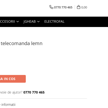
0770 770 465
0,00
CCESORII
JGHEAB
ELECTROFAL
u telecomanda lemn
A IN COS
evoie de ajutor?
0770 770 465
informatii