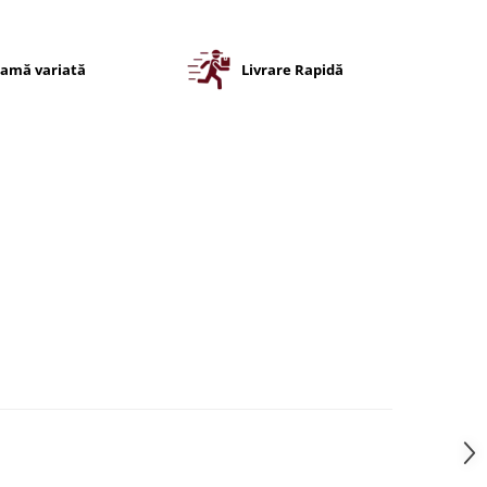
amă variată
Livrare Rapidă