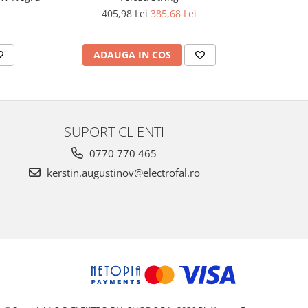
405,98 Lei
385,68 Lei
2
ADAUGA IN COS
AD
SUPORT CLIENTI
0770 770 465
kerstin.augustinov@electrofal.ro