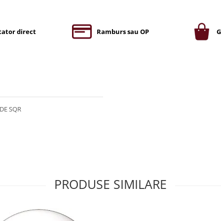
ator direct
Ramburs sau OP
G
ADE SQR
PRODUSE SIMILARE