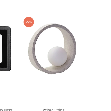
-5%
-5%
CW Negru
Veioza String