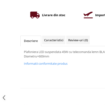
Iluminat industrial
Priza exterior
Iluminat arhitectural
Lampadare
Livrare din stoc
Import
Becuri LED Decor
Lampi de birou
Profil aluminiu
Caracteristici
Review-uri
(0)
Descriere
Tub LED
Becuri LED Smart
Plafoniera LED suspendata 45W cu telecomanda lemn BL
Diametru=600mm
Becuri LED
Informatii conformitate produs
Becuri LED cu filament
Corpuri de emergenta
Lustre LED
Uncategorized
Aplica LED
Profil banda LED