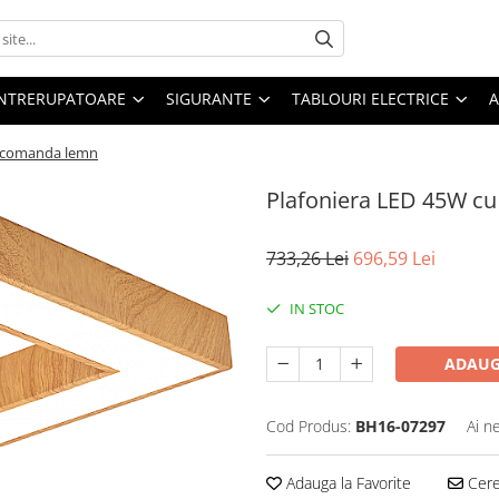
 INTRERUPATOARE
SIGURANTE
TABLOURI ELECTRICE
A
lecomanda lemn
Plafoniera LED 45W c
733,26 Lei
696,59 Lei
IN STOC
ADAUG
Cod Produs:
BH16-07297
Ai n
Adauga la Favorite
Cere 