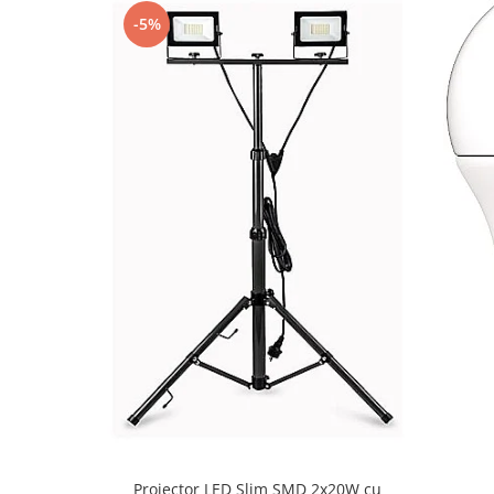
Iluminat festiv
-5%
Fotosenzori si Senzori de miscare
Sina Magnetica Slim LIMBO
Iluminat decorativ de Craciun
Proiector LED Slim SMD 2x20W cu