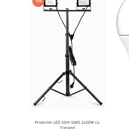
-5%
Iluminat festiv
Fotosenzori si Senzori de miscare
Sina Magnetica Slim LIMBO
Iluminat decorativ de Craciun
Proiector LED Slim SMD 2x20W cu
Trepied