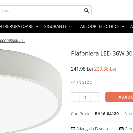
 INTRERUPATOARE
SIGURANTE
TABLOURI ELECTRICE
A
4000/6500K alb
Plafoniera LED 36W 30
241,98 Lei
229,88 Lei
IN STOC
ADAUG
Cod Produs:
BH16-04180
Ai n
Adauga la Favorite
Cere 