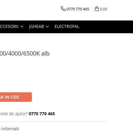
0770 770 465
0,00
CCESORII
JGHEAB
ELECTROFAL
00/4000/6500K alb
A IN COS
evoie de ajutor?
0770 770 465
informatii