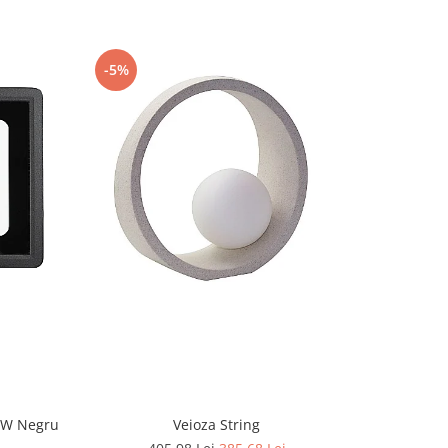
-5%
-5%
CW Negru
Veioza String