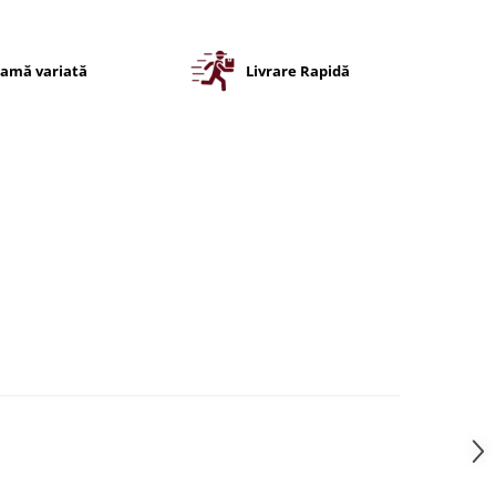
amă variată
Livrare Rapidă