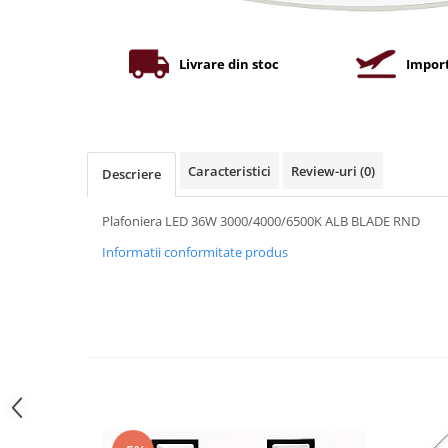
Iluminat industrial
Priza exterior
Iluminat arhitectural
Lampadare
Livrare din stoc
Import
Becuri LED Decor
Lampi de birou
Profil aluminiu
Caracteristici
Review-uri
(0)
Descriere
Tub LED
Becuri LED Smart
Plafoniera LED 36W 3000/4000/6500K ALB BLADE RND
Becuri LED
Informatii conformitate produs
Becuri LED cu filament
Corpuri de emergenta
Lustre LED
Uncategorized
Aplica LED
Profil banda LED