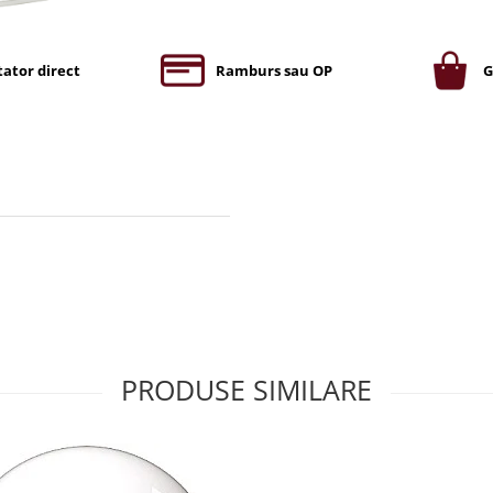
ator direct
Ramburs sau OP
G
PRODUSE SIMILARE