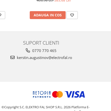
405,98 Lei
385,68 Lei
2
ADAUGA IN COS
AD
SUPORT CLIENTI
0770 770 465
kerstin.augustinov@electrofal.ro
©Copyright S.C. ELEKTRO FAL SHOP S.R.L. 2026
Platforma E-