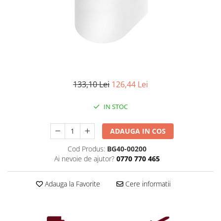
Iluminat industrial
Priza exterior
Iluminat arhitectural
Lampadare
Becuri LED Decor
Lampi de birou
Profil aluminiu
133,10 Lei
126,44 Lei
Tub LED
IN STOC
Becuri LED Smart
Becuri LED
ADAUGA IN COS
Becuri LED cu filament
Cod Produs:
BG40-00200
Corpuri de emergenta
Ai nevoie de ajutor?
0770 770 465
Lustre LED
Uncategorized
Adauga la Favorite
Cere informatii
Aplica LED
Profil banda LED