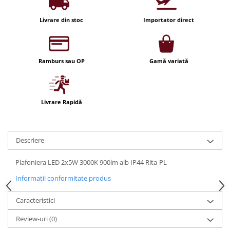
Iluminat festiv
Livrare din stoc
Importator direct
Fotosenzori si Senzori de miscare
Sina Magnetica Slim LIMBO
Iluminat decorativ de Craciun
Ramburs sau OP
Gamă variată
Livrare Rapidă
Descriere
Plafoniera LED 2x5W 3000K 900lm alb IP44 Rita-PL
Informatii conformitate produs
Caracteristici
Review-uri
(0)