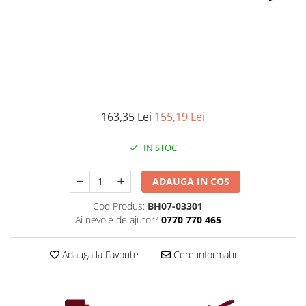
Iluminat industrial
Priza exterior
Iluminat arhitectural
Lampadare
Becuri LED Decor
Lampi de birou
Profil aluminiu
163,35 Lei
155,19 Lei
Tub LED
IN STOC
Becuri LED Smart
Becuri LED
ADAUGA IN COS
Becuri LED cu filament
Cod Produs:
BH07-03301
Corpuri de emergenta
Ai nevoie de ajutor?
0770 770 465
Lustre LED
Uncategorized
Adauga la Favorite
Cere informatii
Aplica LED
Profil banda LED