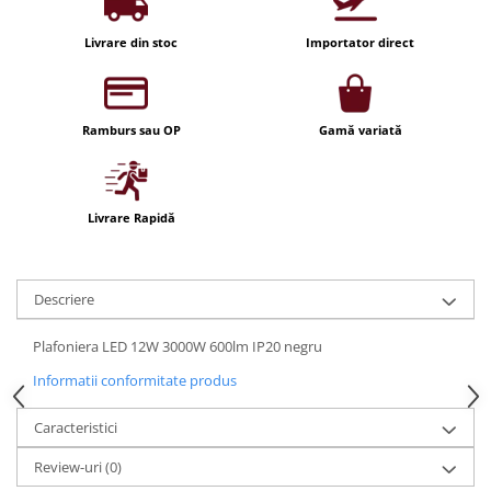
Iluminat festiv
Livrare din stoc
Importator direct
Fotosenzori si Senzori de miscare
Sina Magnetica Slim LIMBO
Iluminat decorativ de Craciun
Ramburs sau OP
Gamă variată
Livrare Rapidă
Descriere
Plafoniera LED 12W 3000W 600lm IP20 negru
Informatii conformitate produs
Caracteristici
Review-uri
(0)