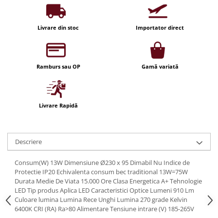
Iluminat festiv
Fotosenzori si Senzori de miscare
Livrare din stoc
Importator direct
Sina Magnetica Slim LIMBO
Iluminat decorativ de Craciun
Ramburs sau OP
Gamă variată
Livrare Rapidă
Descriere
Consum(W) 13W Dimensiune Ø230 x 95 Dimabil Nu Indice de
Protectie IP20 Echivalenta consum bec traditional 13W=75W
Durata Medie De Viata 15.000 Ore Clasa Energetica A+ Tehnologie
LED Tip produs Aplica LED Caracteristici Optice Lumeni 910 Lm
Culoare lumina Lumina Rece Unghi Lumina 270 grade Kelvin
6400K CRI (RA) Ra>80 Alimentare Tensiune intrare (V) 185-265V