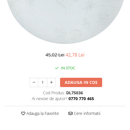
Iluminat industrial
Priza exterior
Iluminat arhitectural
Lampadare
Becuri LED Decor
Lampi de birou
Profil aluminiu
Tub LED
45,02 Lei
42,78 Lei
Becuri LED Smart
IN STOC
Becuri LED
Becuri LED cu filament
ADAUGA IN COS
Corpuri de emergenta
Cod Produs:
DL75036
Ai nevoie de ajutor?
0770 770 465
Lustre LED
Uncategorized
Adauga la Favorite
Cere informatii
Aplica LED
Profil banda LED