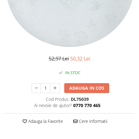
Iluminat industrial
Priza exterior
Iluminat arhitectural
Lampadare
Becuri LED Decor
Lampi de birou
Profil aluminiu
Tub LED
52,97 Lei
50,32 Lei
Becuri LED Smart
IN STOC
Becuri LED
Becuri LED cu filament
ADAUGA IN COS
Corpuri de emergenta
Cod Produs:
DL75039
Ai nevoie de ajutor?
0770 770 465
Lustre LED
Uncategorized
Adauga la Favorite
Cere informatii
Aplica LED
Profil banda LED