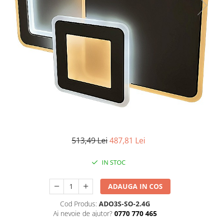
Iluminat industrial
Priza exterior
Iluminat arhitectural
Lampadare
Becuri LED Decor
Lampi de birou
Profil aluminiu
Tub LED
Becuri LED Smart
Becuri LED
Becuri LED cu filament
513,49 Lei
487,81 Lei
Corpuri de emergenta
IN STOC
Lustre LED
Uncategorized
ADAUGA IN COS
Aplica LED
Cod Produs:
ADO3S-SO-2.4G
Profil banda LED
Ai nevoie de ajutor?
0770 770 465