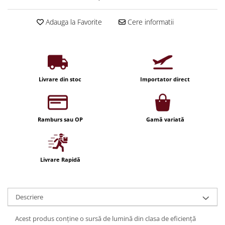
Iluminat festiv
Adauga la Favorite
Cere informatii
Fotosenzori si Senzori de miscare
Sina Magnetica Slim LIMBO
Iluminat decorativ de Craciun
Livrare din stoc
Importator direct
Ramburs sau OP
Gamă variată
Livrare Rapidă
Descriere
Acest produs conține o sursă de lumină din clasa de eficiență