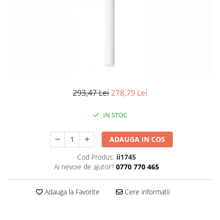
Iluminat industrial
Priza exterior
Iluminat arhitectural
Lampadare
Becuri LED Decor
Lampi de birou
Profil aluminiu
Tub LED
293,47 Lei
278,79 Lei
Becuri LED Smart
IN STOC
Becuri LED
Becuri LED cu filament
ADAUGA IN COS
Corpuri de emergenta
Cod Produs:
ii1745
Ai nevoie de ajutor?
0770 770 465
Lustre LED
Uncategorized
Adauga la Favorite
Cere informatii
Aplica LED
Profil banda LED