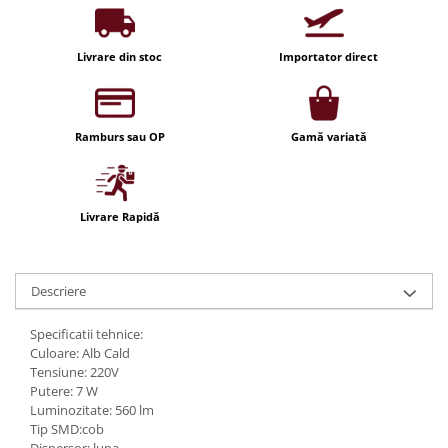
Iluminat festiv
Fotosenzori si Senzori de miscare
Livrare din stoc
Importator direct
Sina Magnetica Slim LIMBO
Iluminat decorativ de Craciun
Ramburs sau OP
Gamă variată
Livrare Rapidă
Descriere
Specificatii tehnice:
Culoare: Alb Cald
Tensiune: 220V
Putere: 7 W
Luminozitate: 560 lm
Tip SMD:cob